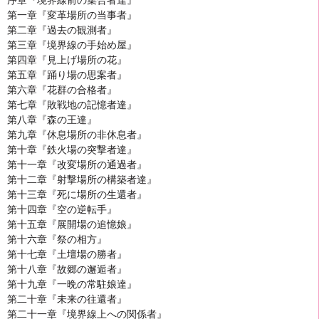
序章『境界線前の集合者達』
第一章『変革場所の当事者』
第二章『過去の観測者』
第三章『境界線の手始め屋』
第四章『見上げ場所の花』
第五章『踊り場の思案者』
第六章『花群の合格者』
第七章『敗戦地の記憶者達』
第八章『森の王達』
第九章『休息場所の非休息者』
第十章『鉄火場の突撃者達』
第十一章『改変場所の通過者』
第十二章『射撃場所の構築者達』
第十三章『死に場所の生還者』
第十四章『空の逆転手』
第十五章『展開場の追憶娘』
第十六章『祭の相方』
第十七章『土壇場の勝者』
第十八章『故郷の邂逅者』
第十九章『一晩の常駐娘達』
第二十章『未来の往還者』
第二十一章『境界線上への関係者』