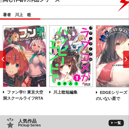
著者 川上 稔
前
へ
川上稔短編集
ファン学!! 東京大空
EDGEシリーズ
洞スクールライフRTA
のいない星で
人気作品
一覧
Pickup Series