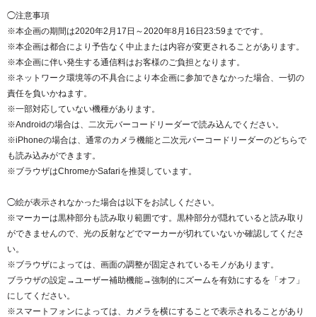
◯注意事項
※本企画の期間は2020年2月17日～2020年8月16日23:59までです。
※本企画は都合により予告なく中止または内容が変更されることがあります。
※本企画に伴い発生する通信料はお客様のご負担となります。
※ネットワーク環境等の不具合により本企画に参加できなかった場合、一切の
責任を負いかねます。
※一部対応していない機種があります。
※Androidの場合は、二次元バーコードリーダーで読み込んでください。
※iPhoneの場合は、通常のカメラ機能と二次元バーコードリーダーのどちらで
も読み込みができます。
※ブラウザはChromeかSafariを推奨しています。
◯絵が表示されなかった場合は以下をお試しください。
※マーカーは黒枠部分も読み取り範囲です。黒枠部分が隠れていると読み取り
ができませんので、光の反射などでマーカーが切れていないか確認してくださ
い。
※ブラウザによっては、画面の調整が固定されているモノがあります。
ブラウザの設定→ユーザー補助機能→強制的にズームを有効にするを「オフ」
にしてください。
※スマートフォンによっては、カメラを横にすることで表示されることがあり