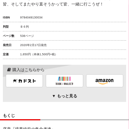
皆、そしてまたやり直そうかって皆、一緒に行こうぜ！
ISBN
9784049130034
判型
Ｂ６判
ページ数
536ページ
発売日
2020年2月17日発売
定価
1,650円
（本体1,500円+税）
購入はこちらから
▼ もっと見る
もくじ