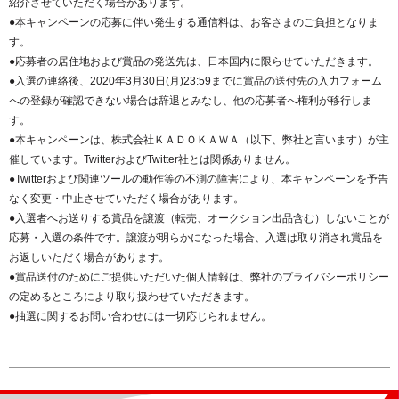
紹介させていただく場合があります。
●本キャンペーンの応募に伴い発生する通信料は、お客さまのご負担となりま
す。
●応募者の居住地および賞品の発送先は、日本国内に限らせていただきます。
●入選の連絡後、2020年3月30日(月)23:59までに賞品の送付先の入力フォーム
への登録が確認できない場合は辞退とみなし、他の応募者へ権利が移行しま
す。
●本キャンペーンは、株式会社ＫＡＤＯＫＡＷＡ（以下、弊社と言います）が主
催しています。TwitterおよびTwitter社とは関係ありません。
●Twitterおよび関連ツールの動作等の不測の障害により、本キャンペーンを予告
なく変更・中止させていただく場合があります。
●入選者へお送りする賞品を譲渡（転売、オークション出品含む）しないことが
応募・入選の条件です。譲渡が明らかになった場合、入選は取り消され賞品を
お返しいただく場合があります。
●賞品送付のためにご提供いただいた個人情報は、弊社のプライバシーポリシー
の定めるところにより取り扱わせていただきます。
●抽選に関するお問い合わせには一切応じられません。