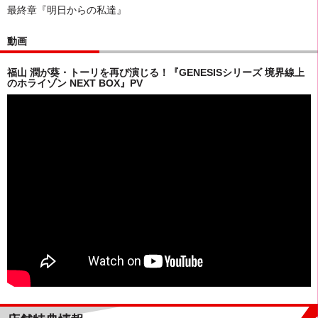
最終章『明日からの私達』
動画
福山 潤が葵・トーリを再び演じる！『GENESISシリーズ 境界線上
のホライゾン NEXT BOX』PV