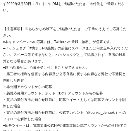
ず2020年3月30日（月）までにDMをご確認いただき、送付先をご登録くださ
い。
【注意事項】 ※あらかじめ以下をご確認いただき、ご了承のうえでご応募くだ
さい。
●本キャンペーンへの応募には、Twitterへの登録（無料）が必要です。
●ハッシュタグ「#境ホラNB感想」の前後にスペースまたは句読点を入れてくだ
さい。スペース等で挟まないと、ハッシュタグとして認識されず、選考の対象
外となる場合があります。
●以下の場合は、応募を受け付けることができません。
・第三者の権利を侵害する内容及び公序良俗に反する内容など弊社で不適切と
判断した内容
・非公開アカウントからの応募
・懸賞応募用アカウント、ボット（Bot）アカウントからの応募
・賞品の送付方法お知らせ以前に、応募ツイートもしくは応募アカウントを削
除した場合
・賞品の送付方法お知らせ以前に、公式アカウント（@bunko_dengeki）への
フォローを解除した場合
●応募ツイートは、電撃文庫公式HPや電撃文庫公式アカウントからのRT等でご