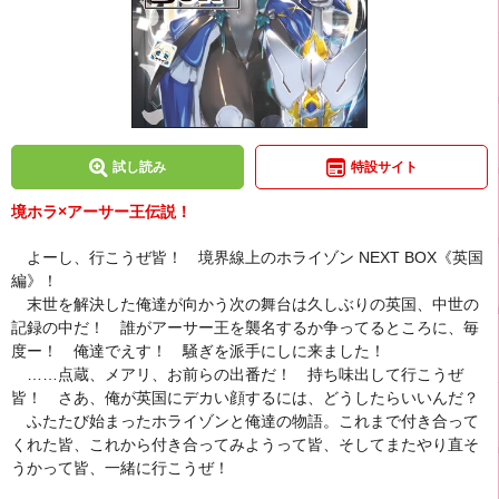
試し読み
特設サイト
境ホラ×アーサー王伝説！
よーし、行こうぜ皆！ 境界線上のホライゾン NEXT BOX《英国
編》！
末世を解決した俺達が向かう次の舞台は久しぶりの英国、中世の
記録の中だ！ 誰がアーサー王を襲名するか争ってるところに、毎
度ー！ 俺達でえす！ 騒ぎを派手にしに来ました！
……点蔵、メアリ、お前らの出番だ！ 持ち味出して行こうぜ
皆！ さあ、俺が英国にデカい顔するには、どうしたらいいんだ？
ふたたび始まったホライゾンと俺達の物語。これまで付き合って
くれた皆、これから付き合ってみようって皆、そしてまたやり直そ
うかって皆、一緒に行こうぜ！