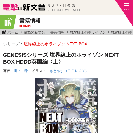
毎月17日発売
書籍情報
product
ホーム
電撃の新文芸
書籍情報
境界線上のホライゾン
境界線上のホラ
シリーズ：
境界線上のホライゾン NEXT BOX
GENESISシリーズ 境界線上のホライゾン NEXT
BOX HDDD英国編〈上〉
著者：
川上 稔
イラスト：
さとやす（ＴＥＮＫＹ）