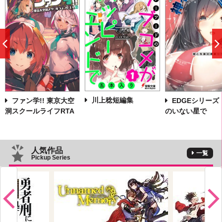
前
へ
川上稔短編集
ファン学!! 東京大空
EDGEシリーズ
洞スクールライフRTA
のいない星で
人気作品
一覧
Pickup Series