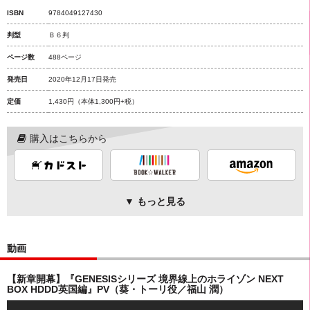
ISBN
9784049127430
判型
Ｂ６判
ページ数
488ページ
発売日
2020年12月17日発売
定価
1,430円
（本体1,300円+税）
購入はこちらから
▼ もっと見る
動画
【新章開幕】『GENESISシリーズ 境界線上のホライゾン NEXT
BOX HDDD英国編』PV（葵・トーリ役／福山 潤）