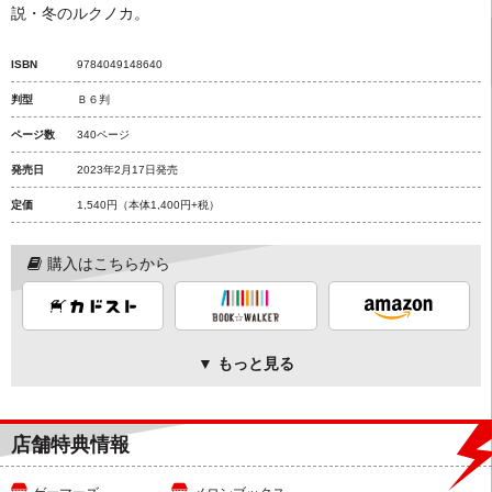
説・冬のルクノカ。
ISBN
9784049148640
判型
Ｂ６判
ページ数
340ページ
発売日
2023年2月17日発売
定価
1,540円
（本体1,400円+税）
購入はこちらから
▼ もっと見る
店舗特典情報