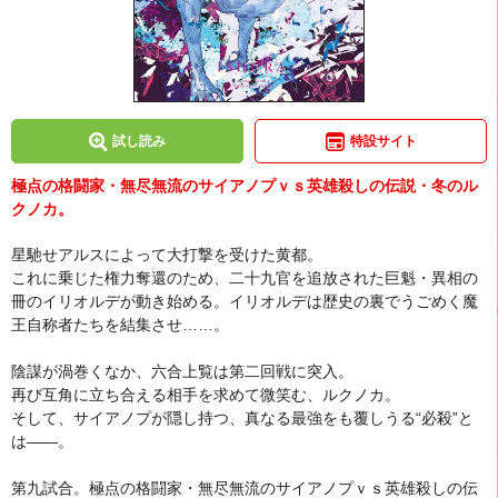
試し読み
特設サイト
極点の格闘家・無尽無流のサイアノプｖｓ英雄殺しの伝説・冬のル
クノカ。
星馳せアルスによって大打撃を受けた黄都。
これに乗じた権力奪還のため、二十九官を追放された巨魁・異相の
冊のイリオルデが動き始める。イリオルデは歴史の裏でうごめく魔
王自称者たちを結集させ……。
陰謀が渦巻くなか、六合上覧は第二回戦に突入。
再び互角に立ち合える相手を求めて微笑む、ルクノカ。
そして、サイアノプが隠し持つ、真なる最強をも覆しうる“必殺”と
は――。
第九試合。極点の格闘家・無尽無流のサイアノプｖｓ英雄殺しの伝