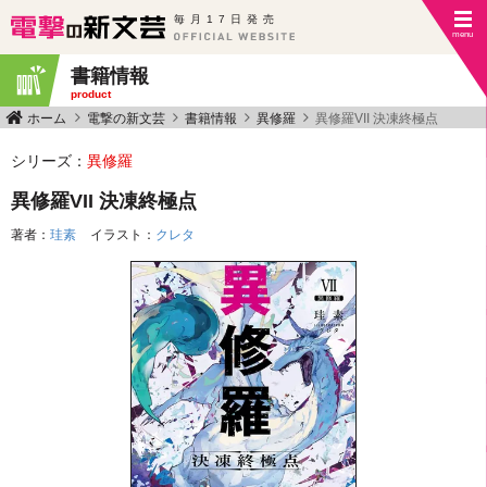
毎月17日発売
書籍情報
product
ホーム
電撃の新文芸
書籍情報
異修羅
異修羅VII 決凍終極点
シリーズ：
異修羅
異修羅VII 決凍終極点
著者：
珪素
イラスト：
クレタ