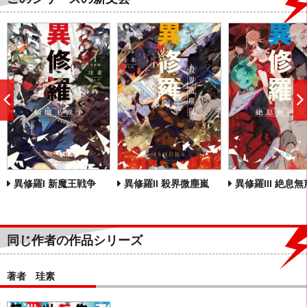
前
へ
異修羅I 新魔王戦争
異修羅II 殺界微塵嵐
異修羅III 絶息
同じ作者の作品シリーズ
著者 珪素