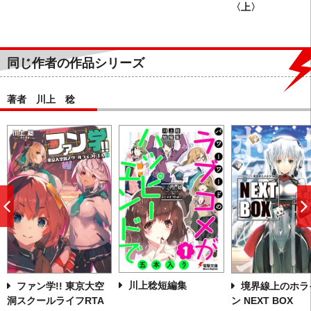
〈上〉
同じ作者の作品シリーズ
著者 川上 稔
前
へ
川上稔短編集
ファン学!! 東京大空
境界線上のホラ
洞スクールライフRTA
ン NEXT BOX