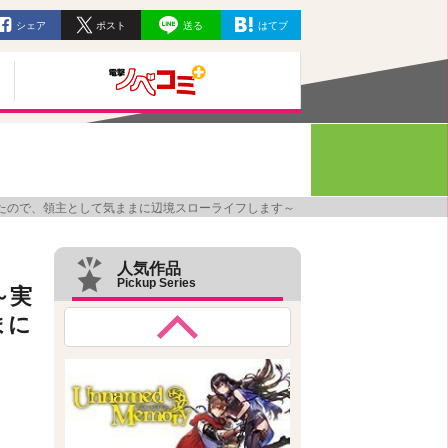
シェア
ポスト
送る
はてブ
たので、領主として気ままに辺境スローライフします～
人気作品
Pickup Series
～実
まに