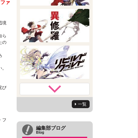
・ファ
辺境
自ら
たの
あ
い。
詫び
一覧
・フ
編集部ブログ
Blog