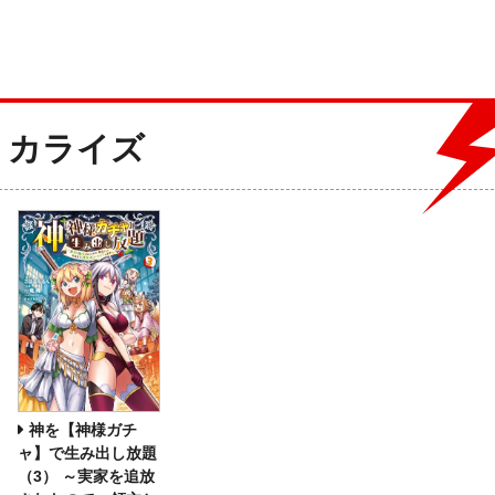
ミカライズ
神を【神様ガチ
ャ】で生み出し放題
（3） ～実家を追放