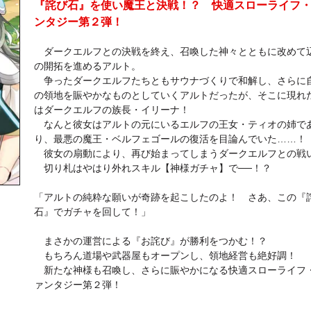
『詫び石』を使い魔王と決戦！？ 快適スローライフ
ンタジー第２弾！
ダークエルフとの決戦を終え、召喚した神々とともに改めて
の開拓を進めるアルト。
争ったダークエルフたちともサウナづくりで和解し、さらに
の領地を賑やかなものとしていくアルトだったが、そこに現れ
はダークエルフの族長・イリーナ！
なんと彼女はアルトの元にいるエルフの王女・ティオの姉で
り、最悪の魔王・ベルフェゴールの復活を目論んでいた……！
彼女の扇動により、再び始まってしまうダークエルフとの戦
切り札はやはり外れスキル【神様ガチャ】で──！？
「アルトの純粋な願いが奇跡を起こしたのよ！ さあ、この『
石』でガチャを回して！」
まさかの運営による『お詫び』が勝利をつかむ！？
もちろん道場や武器屋もオープンし、領地経営も絶好調！
新たな神様も召喚し、さらに賑やかになる快適スローライフ
ァンタジー第２弾！