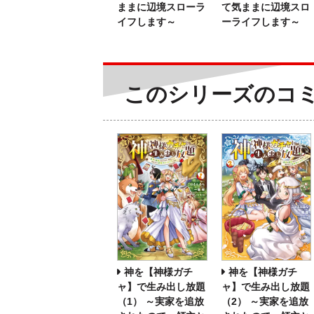
ままに辺境スローラ
て気ままに辺境スロ
イフします～
ーライフします～
このシリーズのコ
神を【神様ガチ
神を【神様ガチ
ャ】で生み出し放題
ャ】で生み出し放題
（1） ～実家を追放
（2） ～実家を追放