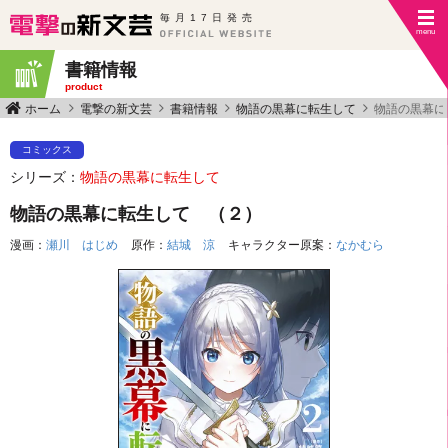
毎月17日発売
書籍情報
product
ホーム
電撃の新文芸
書籍情報
物語の黒幕に転生して
物語の黒幕に
コミックス
シリーズ：
物語の黒幕に転生して
物語の黒幕に転生して （２）
漫画：
瀬川 はじめ
原作：
結城 涼
キャラクター原案：
なかむら