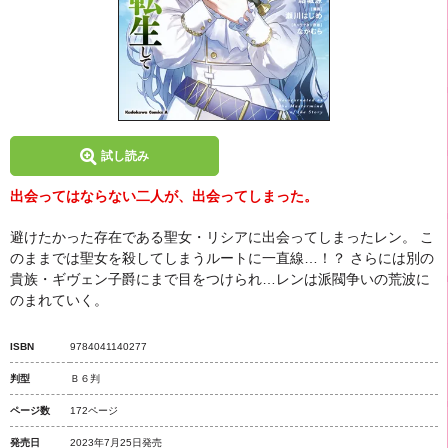
試し読み
出会ってはならない二人が、出会ってしまった。
避けたかった存在である聖女・リシアに出会ってしまったレン。 こ
のままでは聖女を殺してしまうルートに一直線…！？ さらには別の
貴族・ギヴェン子爵にまで目をつけられ…レンは派閥争いの荒波に
のまれていく。
ISBN
9784041140277
判型
Ｂ６判
ページ数
172ページ
発売日
2023年7月25日発売