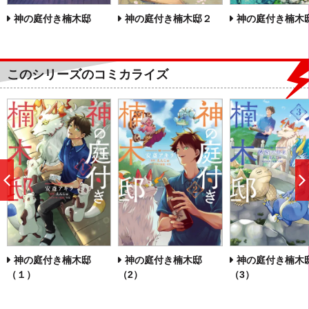
神の庭付き楠木邸
神の庭付き楠木邸２
神の庭付き楠木
このシリーズのコミカライズ
前
へ
神の庭付き楠木邸
神の庭付き楠木邸
神の庭付き楠木
（１）
（2）
（3）