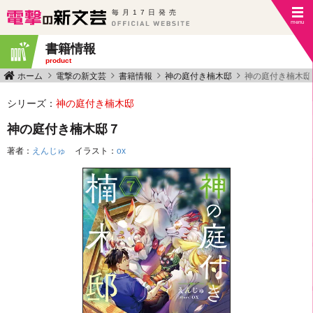
毎月17日発売
書籍情報
product
ホーム
電撃の新文芸
書籍情報
神の庭付き楠木邸
神の庭付き楠木邸
シリーズ：
神の庭付き楠木邸
神の庭付き楠木邸７
著者：
えんじゅ
イラスト：
ox