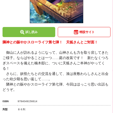
試し読み
特設サイト
隣神との賑やかスローライフ第七弾！ 天狐さんとご対面！
御山に人が訪れるようになって、山神さんも力を取り戻してきた
ご様子。ならばやることは一つ……庭の改装です！ 新たなくつろ
ぎスペースを備えた楠木邸に、ついに天狐さんご本神がやってく
る！
さらに、妖怪たちとの交流を通して、湊は座敷わらしさんと出会
った幼少期を思い返して……。
隣神との賑やかスローライフ第七弾、今回はほっこり思い出話も
どうぞ。
ISBN
9784049156614
判型
Ｂ６判