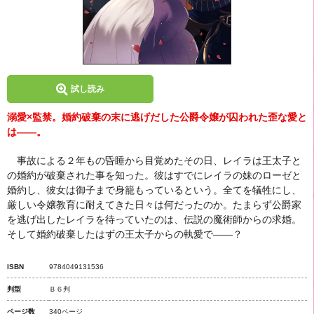
試し読み
溺愛×監禁。婚約破棄の末に逃げだした公爵令嬢が囚われた歪な愛と
は――。
事故による２年もの昏睡から目覚めたその日、レイラは王太子と
の婚約が破棄された事を知った。彼はすでにレイラの妹のローゼと
婚約し、彼女は御子まで身籠もっているという。全てを犠牲にし、
厳しい令嬢教育に耐えてきた日々は何だったのか。たまらず公爵家
を逃げ出したレイラを待っていたのは、伝説の魔術師からの求婚。
そして婚約破棄したはずの王太子からの執愛で――？
ISBN
9784049131536
判型
Ｂ６判
ページ数
340ページ