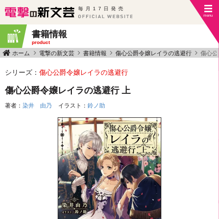
毎月17日発売
書籍情報
product
ホーム
電撃の新文芸
書籍情報
傷心公爵令嬢レイラの逃避行
傷心公
シリーズ：
傷心公爵令嬢レイラの逃避行
傷心公爵令嬢レイラの逃避行 上
著者：
染井 由乃
イラスト：
鈴ノ助