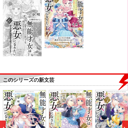
このシリーズの新文芸