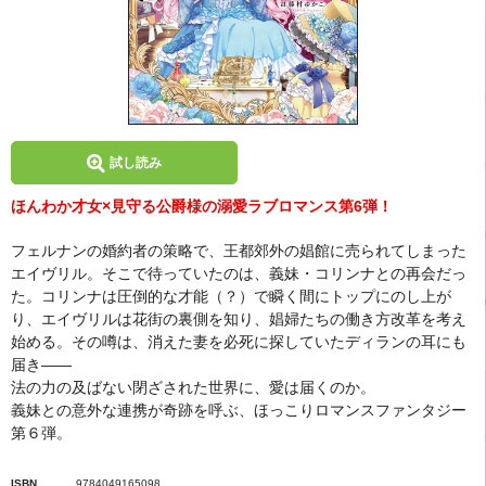
試し読み
ほんわか才女×見守る公爵様の溺愛ラブロマンス第6弾！
フェルナンの婚約者の策略で、王都郊外の娼館に売られてしまった
エイヴリル。そこで待っていたのは、義妹・コリンナとの再会だっ
た。コリンナは圧倒的な才能（？）で瞬く間にトップにのし上が
り、エイヴリルは花街の裏側を知り、娼婦たちの働き方改革を考え
始める。その噂は、消えた妻を必死に探していたディランの耳にも
届き――
法の力の及ばない閉ざされた世界に、愛は届くのか。
義妹との意外な連携が奇跡を呼ぶ、ほっこりロマンスファンタジー
第６弾。
ISBN
9784049165098