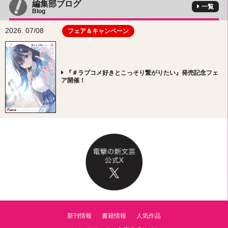
編集部ブログ
一覧
Blog
2026. 07/08
フェア＆キャンペーン
『＃ラブコメ好きとこっそり繋がりたい』発売記念フェ
ア開催！
新刊情報
書籍情報
人気作品