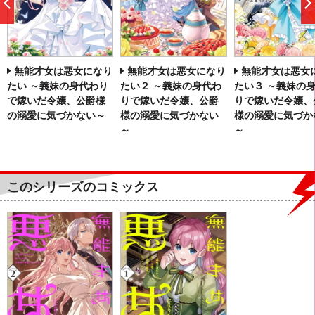
前
へ
無能才女は悪女になり
無能才女は悪女になり
無能才女は悪女
たい ～義妹の身代わり
たい２ ～義妹の身代わ
たい３ ～義妹の
で嫁いだ令嬢、公爵様
りで嫁いだ令嬢、公爵
りで嫁いだ令嬢、
の溺愛に気づかない～
様の溺愛に気づかない
様の溺愛に気づか
～
～
このシリーズのコミックス