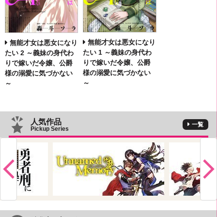
無能才女は悪女になり
無能才女は悪女になり
たい 1 ～義妹の身代わ
たい 2 ～義妹の身代わ
りで嫁いだ令嬢、公爵
りで嫁いだ令嬢、公爵
様の溺愛に気づかない
様の溺愛に気づかない
～
～
人気作品
一覧
Pickup Series