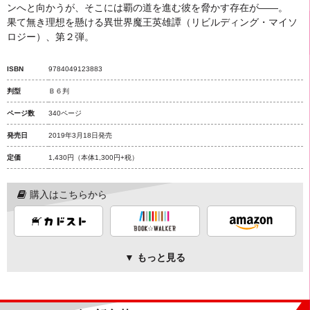
ンへと向かうが、そこには覇の道を進む彼を脅かす存在が――。
果て無き理想を懸ける異世界魔王英雄譚（リビルディング・マイソ
ロジー）、第２弾。
ISBN
9784049123883
判型
Ｂ６判
ページ数
340ページ
発売日
2019年3月18日発売
定価
1,430円
（本体1,300円+税）
購入はこちらから
▼ もっと見る