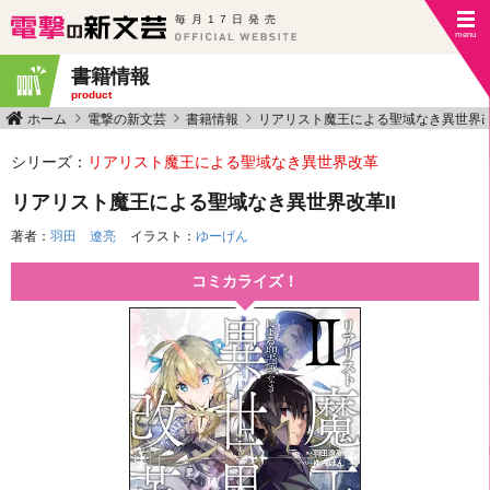
毎月17日発売
書籍情報
product
ホーム
電撃の新文芸
書籍情報
リアリスト魔王による聖域なき異世界
シリーズ：
リアリスト魔王による聖域なき異世界改革
リアリスト魔王による聖域なき異世界改革II
著者：
羽田 遼亮
イラスト：
ゆーげん
コミカライズ！