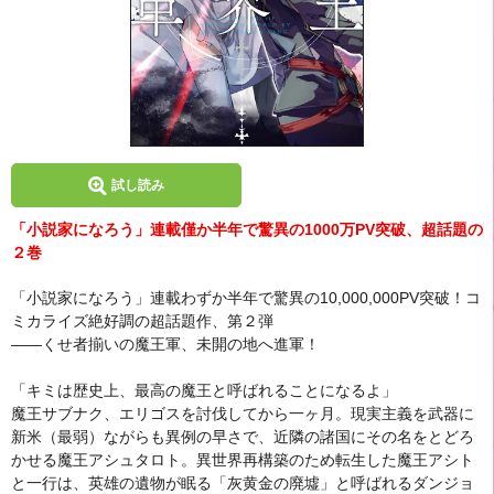
試し読み
「小説家になろう」連載僅か半年で驚異の1000万PV突破、超話題の
２巻
「小説家になろう」連載わずか半年で驚異の10,000,000PV突破！コ
ミカライズ絶好調の超話題作、第２弾
――くせ者揃いの魔王軍、未開の地へ進軍！
「キミは歴史上、最高の魔王と呼ばれることになるよ」
魔王サブナク、エリゴスを討伐してから一ヶ月。現実主義を武器に
新米（最弱）ながらも異例の早さで、近隣の諸国にその名をとどろ
かせる魔王アシュタロト。異世界再構築のため転生した魔王アシト
と一行は、英雄の遺物が眠る「灰黄金の廃墟」と呼ばれるダンジョ