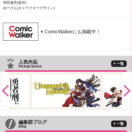
羽田遼亮(原作)
ゆーげん(キャラクターデザイン)
ComicWalkerにも掲載中！
人気作品
一覧
Pickup Series
編集部ブログ
一覧
Blog