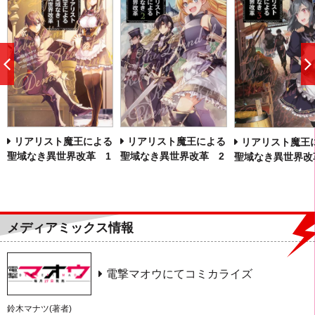
前
へ
リアリスト魔王による
リアリスト魔王による
リアリスト魔王
聖域なき異世界改革 1
聖域なき異世界改革 2
聖域なき異世界改
メディアミックス情報
電撃マオウにてコミカライズ
鈴木マナツ(著者)