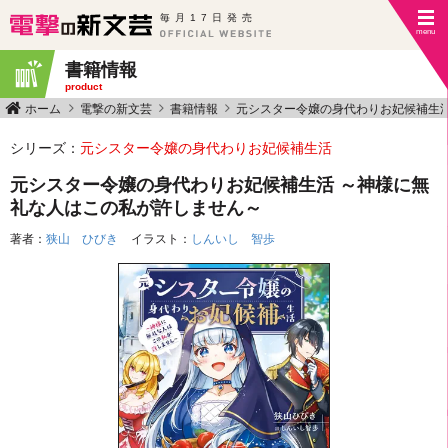
毎月17日発売
書籍情報
product
ホーム
電撃の新文芸
書籍情報
元シスター令嬢の身代わりお妃候補生
シリーズ：
元シスター令嬢の身代わりお妃候補生活
元シスター令嬢の身代わりお妃候補生活 ～神様に無
礼な人はこの私が許しません～
著者：
狭山 ひびき
イラスト：
しんいし 智歩