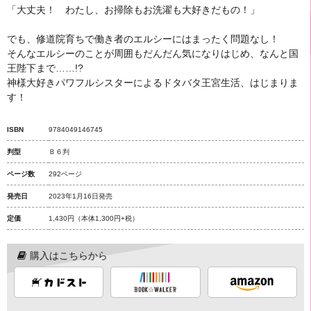
「大丈夫！ わたし、お掃除もお洗濯も大好きだもの！」
でも、修道院育ちで働き者のエルシーにはまったく問題なし！
そんなエルシーのことが周囲もだんだん気になりはじめ、なんと国
王陛下まで……!?
神様大好きパワフルシスターによるドタバタ王宮生活、はじまりま
す！
ISBN
9784049146745
判型
Ｂ６判
ページ数
292ページ
発売日
2023年1月16日発売
定価
1,430円
（本体1,300円+税）
購入はこちらから