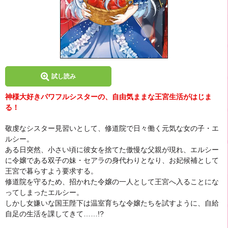
試し読み
神様大好きパワフルシスターの、自由気ままな王宮生活がはじま
る！
敬虔なシスター見習いとして、修道院で日々働く元気な女の子・エ
ルシー。
ある日突然、小さい頃に彼女を捨てた傲慢な父親が現れ、エルシー
に令嬢である双子の妹・セアラの身代わりとなり、お妃候補として
王宮で暮らすよう要求する。
修道院を守るため、招かれた令嬢の一人として王宮へ入ることにな
ってしまったエルシー。
しかし女嫌いな国王陛下は温室育ちな令嬢たちを試すように、自給
自足の生活を課してきて……!?