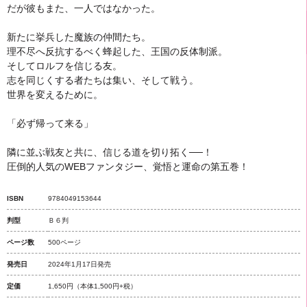
だが彼もまた、一人ではなかった。
新たに挙兵した魔族の仲間たち。
理不尽へ反抗するべく蜂起した、王国の反体制派。
そしてロルフを信じる友。
志を同じくする者たちは集い、そして戦う。
世界を変えるために。
「必ず帰って来る」
隣に並ぶ戦友と共に、信じる道を切り拓く──！
圧倒的人気のWEBファンタジー、覚悟と運命の第五巻！
ISBN
9784049153644
判型
Ｂ６判
ページ数
500ページ
発売日
2024年1月17日発売
定価
1,650円
（本体1,500円+税）