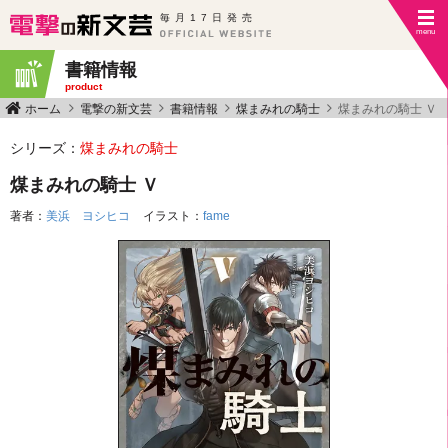
毎月17日発売
書籍情報
product
ホーム
電撃の新文芸
書籍情報
煤まみれの騎士
煤まみれの騎士 Ｖ
シリーズ：
煤まみれの騎士
煤まみれの騎士 Ｖ
著者：
美浜 ヨシヒコ
イラスト：
fame