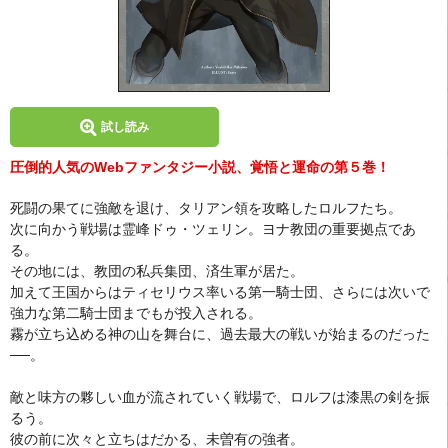
試し読み
圧倒的人気のWebファンタジー小説、覚悟と運命の第５巻！
死闘の果てに強敵を退け、タリアン領を攻略したロルフたち。
次に向かう戦場は霊峰ドゥ・ツェリン。ヨナ教団の重要拠点であ
る。
その地には、教団の私兵集団、済生軍が居た。
加えて王国からはティセリウス率いる第一騎士団、さらには次いで
強力な第二騎士団までもが投入される。
霧が立ち込める神の山を舞台に、過去最大の戦いが始まるのだった
──。
敵と味方の夥しい血が流されていく戦場で、ロルフは漆黒の剣を振
るう。
彼の前に次々と立ちはだかる、未曽有の強者。