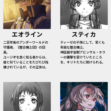
エオライン
スティカ
二百年後のアンダーワールドの
ティーゼの子孫にして、若くも
守護者、《整合機士団》の団
有能な整合機士。
長。
神話級宇宙獣アビッサル・ホラ
ユージオを良く知る者からは、
ーの襲撃を受けていたところ
彼と似ていることをたびたび指
を、キリトたちに助けられる。
摘されているが、その正体は――。