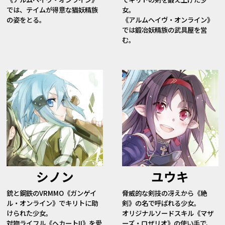
では、テイムが得意な猫妖精族
女。
の姿をとる。
《アルムヘイヴ・オンライン》
では鍛冶妖精族の武具屋を営
む。
シノン
ユウキ
銃と鋼鉄のVRMMO《ガンゲイ
脅威的な剣技の冴えから《絶
ル・オンライン》でキリトに助
剣》の名で呼ばれる少女。
けられた少女。
オリジナルソードスキル《マザ
対物ライフル《ヘカートII》を愛
ーズ・ロザリオ》の使い手で、