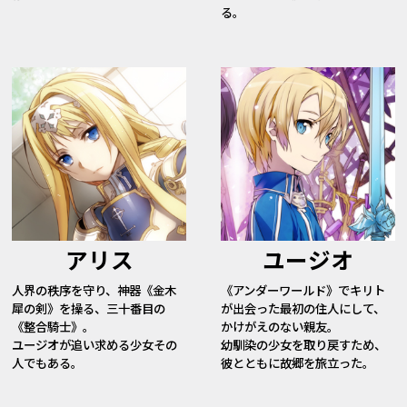
る。
アリス
ユージオ
人界の秩序を守り、神器《金木
《アンダーワールド》でキリト
犀の剣》を操る、三十番目の
が出会った最初の住人にして、
《整合騎士》。
かけがえのない親友。
ユージオが追い求める少女その
幼馴染の少女を取り戻すため、
人でもある。
彼とともに故郷を旅立った。