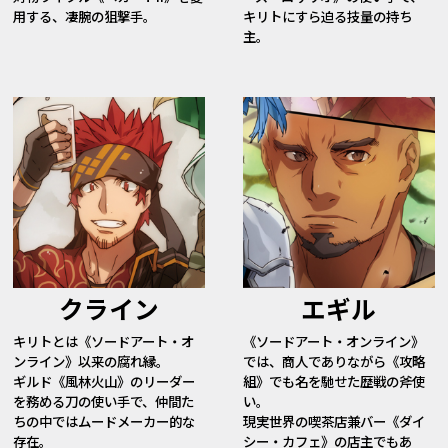
用する、凄腕の狙撃手。
キリトにすら迫る技量の持ち
主。
クライン
エギル
キリトとは《ソードアート・オ
《ソードアート・オンライン》
ンライン》以来の腐れ縁。
では、商人でありながら《攻略
ギルド《風林火山》のリーダー
組》でも名を馳せた歴戦の斧使
を務める刀の使い手で、仲間た
い。
ちの中ではムードメーカー的な
現実世界の喫茶店兼バー《ダイ
存在。
シー・カフェ》の店主でもあ