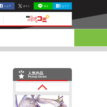
シェア
ポスト
送る
はてブ
人気作品
Pickup Series