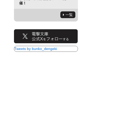
催！
一覧
Tweets by bunko_dengeki