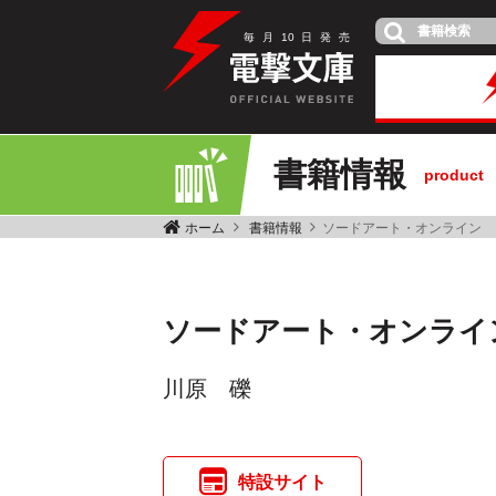
毎
月
10
日
発
売
書籍情報
product
ホーム
書籍情報
ソードアート・オンライン
ソードアート・オンライ
川原 礫
特設サイト