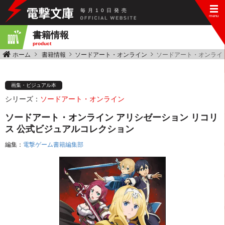
毎
月
10
日
発
売
書籍情報
product
ホーム
書籍情報
ソードアート・オンライン
ソードアート・オンライン
画集・ビジュアル本
シリーズ：
ソードアート・オンライン
ソードアート・オンライン アリシゼーション リコリ
ス 公式ビジュアルコレクション
編集：
電撃ゲーム書籍編集部