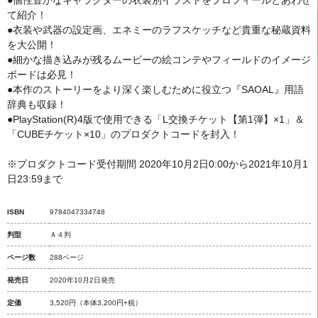
●個性豊かなキャラクターの衣装別イラストをプロフィールとあわせ
て紹介！
●衣装や武器の設定画、エネミーのラフスケッチなど貴重な秘蔵資料
を大公開！
●細かな描き込みが残るムービーの絵コンテやフィールドのイメージ
ボードは必見！
●本作のストーリーをより深く楽しむために役立つ『SAOAL』用語
辞典も収録！
●PlayStation(R)4版で使用できる「L交換チケット【第1弾】×1」＆
「CUBEチケット×10」のプロダクトコードを封入！
※プロダクトコード受付期間 2020年10月2日0:00から2021年10月1
日23:59まで
ISBN
9784047334748
判型
Ａ４判
ページ数
288ページ
発売日
2020年10月2日発売
定価
3,520円
（本体3,200円+税）