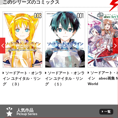
このシリーズのコミックス
前
へ
ソードアート・
ソードアート・オンラ
ソードアート・オンラ
イン abec画集 N
イン ユナイタル・リン
イン ユナイタル・リン
World
グ （３）
グ （１）
人気作品
一覧
Pickup Series