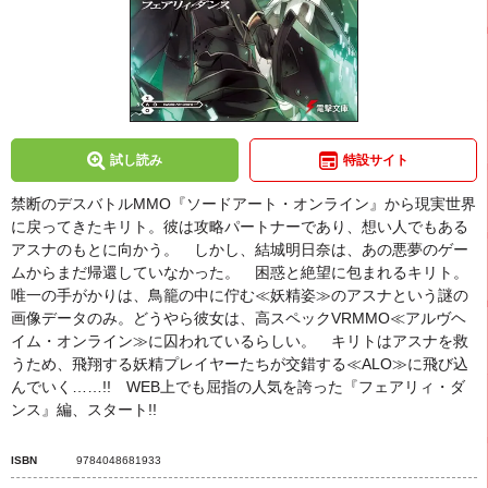
試し読み
特設サイト
禁断のデスバトルMMO『ソードアート・オンライン』から現実世界
に戻ってきたキリト。彼は攻略パートナーであり、想い人でもある
アスナのもとに向かう。 しかし、結城明日奈は、あの悪夢のゲー
ムからまだ帰還していなかった。 困惑と絶望に包まれるキリト。
唯一の手がかりは、鳥籠の中に佇む≪妖精姿≫のアスナという謎の
画像データのみ。どうやら彼女は、高スペックVRMMO≪アルヴヘ
イム・オンライン≫に囚われているらしい。 キリトはアスナを救
うため、飛翔する妖精プレイヤーたちが交錯する≪ALO≫に飛び込
んでいく……!! WEB上でも屈指の人気を誇った『フェアリィ・ダ
ンス』編、スタート!!
ISBN
9784048681933