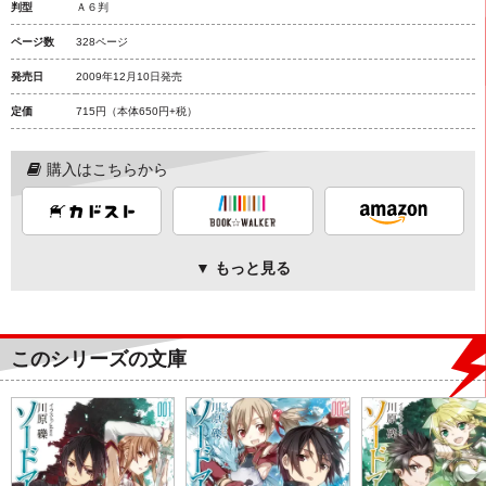
判型
Ａ６判
ページ数
328ページ
発売日
2009年12月10日発売
定価
715円
（本体650円+税）
購入はこちらから
▼ もっと見る
このシリーズの文庫