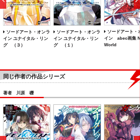
前
へ
ソードアート・
ソードアート・オンラ
ソードアート・オンラ
イン abec画集 N
イン ユナイタル・リン
イン ユナイタル・リン
World
グ （３）
グ （１）
同じ作者の作品シリーズ
著者 川原 礫