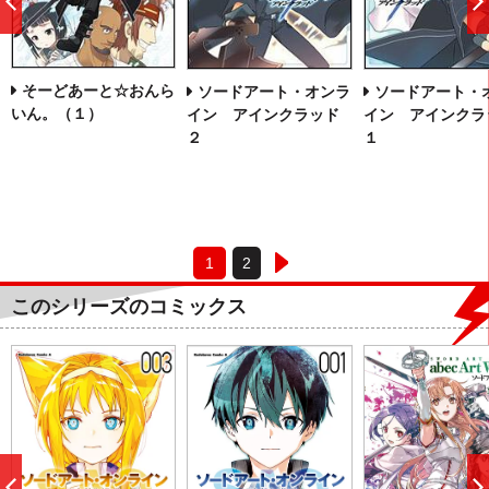
前
へ
そーどあーと☆おんら
ソードアート・オンラ
ソードアート・
いん。（１）
イン アインクラッド
イン アインクラ
２
１
1
2
このシリーズのコミックス