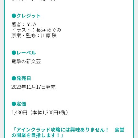
●クレジット
著者：Ｙ.Ａ
イラスト：長浜 めぐみ
原案・監修：川原 礫
●レーベル
電撃の新文芸
●発売日
2023年11月17日発売
●定価
1,430円（本体1,300円+税）
「アインクラッド攻略には興味ありません！ 食堂
の開業を目指します！」