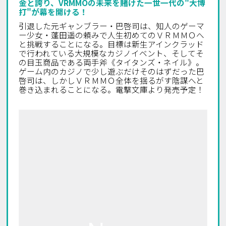
金と誇り、VRMMOの未来を賭けた一世一代の"大博
打"が幕を開ける！
引退した元ギャンブラー・巴啓司は、知人のゲーマ
ー少女・蓬田遥の頼みで人生初めてのＶＲＭＭＯへ
と挑戦することになる。目標は新生アインクラッド
で行われている大規模なカジノイベント、そしてそ
の目玉商品である両手斧《タイタンズ・ネイル》。
ゲーム内のカジノで少し遊ぶだけ――そのはずだった巴
啓司は、しかしＶＲＭＭＯ全体を揺るがす陰謀へと
巻き込まれることになる。電撃文庫より発売予定！