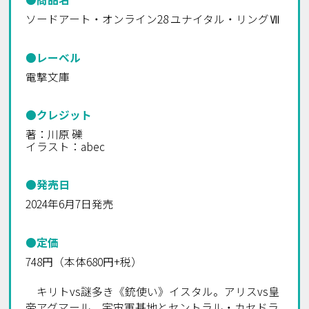
ソードアート・オンライン28 ユナイタル・リングⅦ
●レーベル
電撃文庫
●クレジット
著：川原 礫
イラスト：abec
●発売日
2024年6月7日発売
●定価
748円（本体680円+税）
キリトvs謎多き《銃使い》イスタル。アリスvs皇
帝アグマール。宇宙軍基地とセントラル・カセドラ