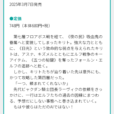
2025年3月7日発売
●定価
748円（本体680円+税）
第七層フロアボス戦を経て、《夜の民》――吸血鬼の
眷属へと変貌してしまったキリト。強大な力ととも
に、《日光》という致命的な弱点を与えられたキリ
トは、アスナ、キズメルとともにエルフ戦争のキー
アイテム、《五つの秘鍵》を奪ったフォールン・エ
ルフの追跡へと赴く。
しかし、キリトたちが辿り着いた先は意外にも、
かつて攻略した第四層だった。
「一つ、頼まれてくれないか」
先代ビャクダン騎士団長ラーヴィクの依頼をきっ
かけに、一行はエルフたちの過去の因縁にまつわ
る、予想だにしない事態へと巻き込まれていく。
もはや彼らはただのAIではない――！