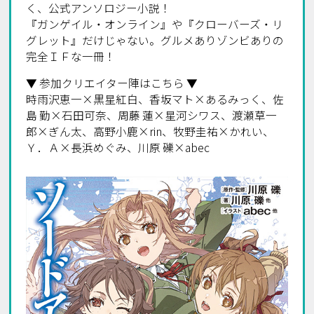
く、公式アンソロジー小説！
『ガンゲイル・オンライン』や『クローバーズ・リ
グレット』だけじゃない。グルメありゾンビありの
完全ＩＦな一冊！
▼ 参加クリエイター陣はこちら ▼
時雨沢恵一×黒星紅白、香坂マト×あるみっく、佐
島 勤×石田可奈、周藤 蓮×星河シワス、渡瀬草一
郎×ぎん太、高野小鹿×rin、牧野圭祐×かれい、
Ｙ．Ａ×長浜めぐみ、川原 礫×abec