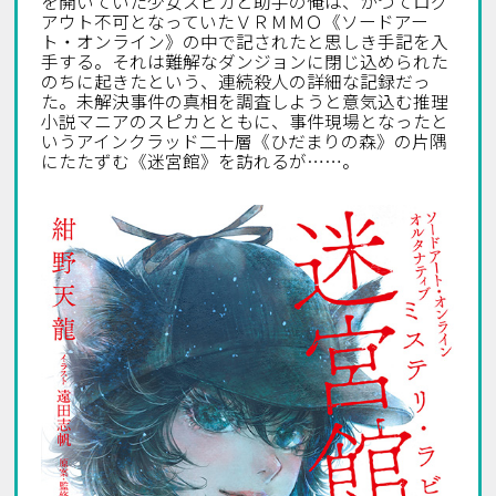
を開いていた少女スピカと助手の俺は、かつてログ
アウト不可となっていたＶＲＭＭＯ《ソードアー
ト・オンライン》の中で記されたと思しき手記を入
手する。それは難解なダンジョンに閉じ込められた
のちに起きたという、連続殺人の詳細な記録だっ
た。未解決事件の真相を調査しようと意気込む推理
小説マニアのスピカとともに、事件現場となったと
いうアインクラッド二十層《ひだまりの森》の片隅
にたたずむ《迷宮館》を訪れるが……。