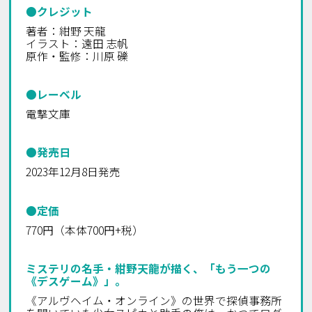
●クレジット
著者：紺野 天龍
イラスト：遠田 志帆
原作・監修：川原 礫
●レーベル
電撃文庫
●発売日
2023年12月8日発売
●定価
770円（本体700円+税）
ミステリの名手・紺野天龍が描く、「もう一つの
《デスゲーム》」。
《アルヴヘイム・オンライン》の世界で探偵事務所