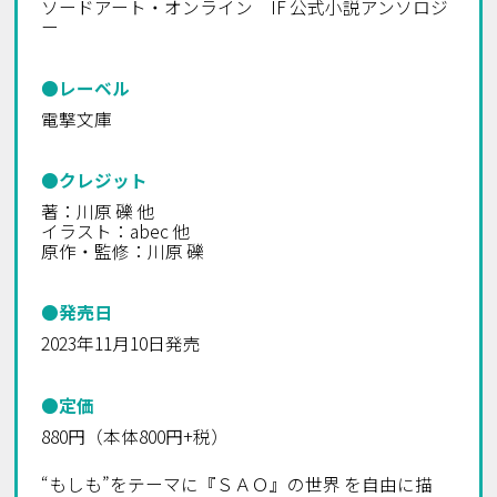
ソードアート・オンライン IF 公式小説アンソロジ
ー
●レーベル
電撃文庫
●クレジット
著：川原 礫 他
イラスト：abec 他
原作・監修：川原 礫
●発売日
2023年11月10日発売
●定価
880円（本体800円+税）
“もしも”をテーマに『ＳＡＯ』の世界 を自由に描