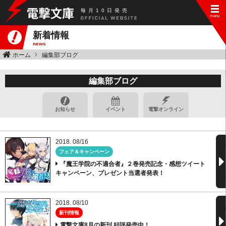
毎
月
10
日
発
売
新着情報
news
ホーム
編集部ブログ
編集部ブログ
お知らせ
イベント
電撃オンライン
2018. 08/16
フェア＆キャンペーン
『魔王学院の不適合者』２巻発売記念・感想ツイート
キャンペーン、プレゼント当選者発表！
2018. 08/10
新刊情報
電撃文庫8月の新刊 好評発売中！