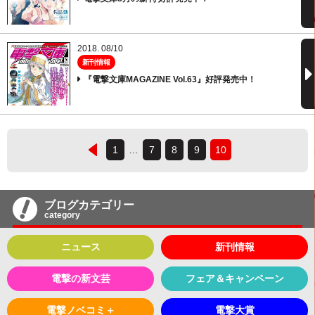
2018. 08/10
新刊情報
『電撃文庫MAGAZINE Vol.63』好評発売中！
1
…
7
8
9
10
ブログカテゴリー
category
ニュース
新刊情報
電撃の新文芸
フェア＆キャンペーン
電撃ノベコミ＋
電撃大賞