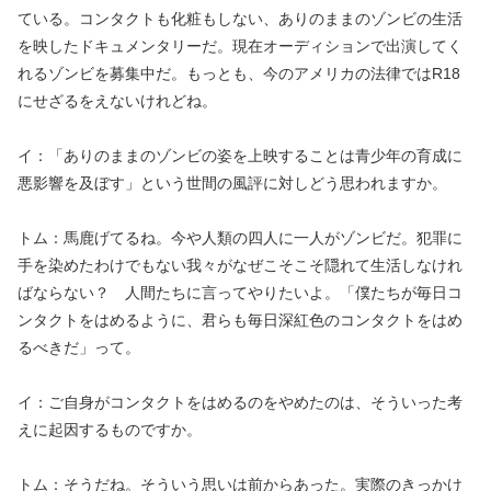
ている。コンタクトも化粧もしない、ありのままのゾンビの生活
を映したドキュメンタリーだ。現在オーディションで出演してく
れるゾンビを募集中だ。もっとも、今のアメリカの法律ではR18
にせざるをえないけれどね。
イ：「ありのままのゾンビの姿を上映することは青少年の育成に
悪影響を及ぼす」という世間の風評に対しどう思われますか。
トム：馬鹿げてるね。今や人類の四人に一人がゾンビだ。犯罪に
手を染めたわけでもない我々がなぜこそこそ隠れて生活しなけれ
ばならない？ 人間たちに言ってやりたいよ。「僕たちが毎日コ
ンタクトをはめるように、君らも毎日深紅色のコンタクトをはめ
るべきだ」って。
イ：ご自身がコンタクトをはめるのをやめたのは、そういった考
えに起因するものですか。
トム：そうだね。そういう思いは前からあった。実際のきっかけ