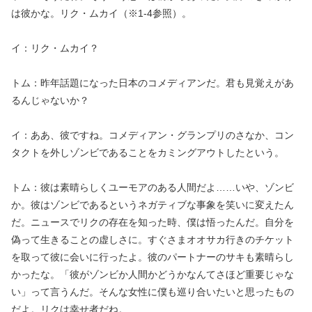
は彼かな。リク・ムカイ（※1-4参照）。
イ：リク・ムカイ？
トム：昨年話題になった日本のコメディアンだ。君も見覚えがあ
るんじゃないか？
イ：ああ、彼ですね。コメディアン・グランプリのさなか、コン
タクトを外しゾンビであることをカミングアウトしたという。
トム：彼は素晴らしくユーモアのある人間だよ……いや、ゾンビ
か。彼はゾンビであるというネガティブな事象を笑いに変えたん
だ。ニュースでリクの存在を知った時、僕は悟ったんだ。自分を
偽って生きることの虚しさに。すぐさまオオサカ行きのチケット
を取って彼に会いに行ったよ。彼のパートナーのサキも素晴らし
かったな。「彼がゾンビか人間かどうかなんてさほど重要じゃな
い」って言うんだ。そんな女性に僕も巡り合いたいと思ったもの
だよ。リクは幸せ者だね。