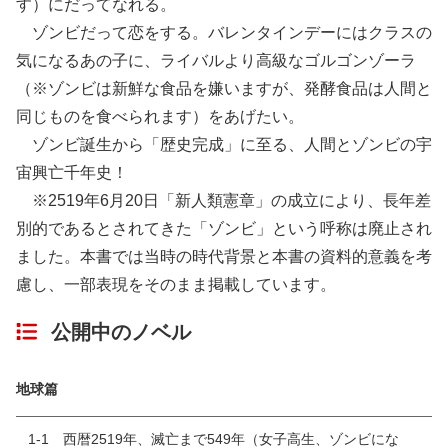
す）にだってなれる。
ゾンビだって恋をする。バレンタインデーにはクラスの
気になるあの子に、ライバルより高級なゴルゴンゾーラ
（※ゾンビは新鮮な食品を嫌いますが、発酵食品は人間と
同じものを食べられます）をあげたい。
ゾンビ誕生から「歴史完成」に至る、人間とゾンビの宇
宙興亡千年史！
※2519年6月20日「新人類憲章」の成立により、長年差
別的であるとされてきた「ゾンビ」という呼称は廃止され
ました。本書では当時の時代背景と本書の資料的意義を考
慮し、一部表現をそのまま掲載しています。
公開中のノベル
地球篇
1-1 西暦2519年、滅亡まで549年（女子高生、ゾンビにな