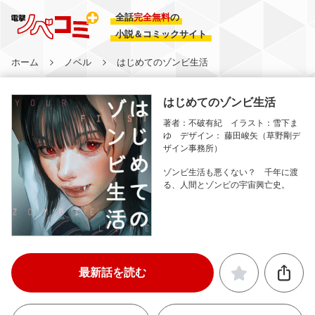
全話
完全無料
の
小説＆コミックサイト
ホーム
ノベル
はじめてのゾンビ生活
はじめてのゾンビ生活
著者：不破有紀 イラスト：雪下ま
ゆ デザイン： 藤田峻矢（草野剛デ
ザイン事務所）
ゾンビ生活も悪くない？ 千年に渡
る、人間とゾンビの宇宙興亡史。
最新話を読む