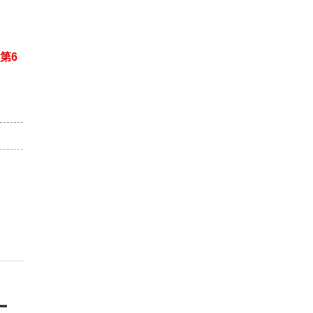
第6
）
ー