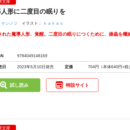
撃文庫
導人形に二度目の眠りを
：
ケンノジ
イラスト：
ｋａｋａｏ
された魔導人形、覚醒。二度目の眠りにつくために、操蟲を殲
BN
9784049148169
売日
2023年5月10日発売
定価
704円
（本体640円+税
試し読み
特設サイト
撃文庫