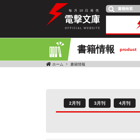
毎
月
10
日
発
売
書籍情報
product
ホーム
書籍情報
2月刊
3月刊
4月刊