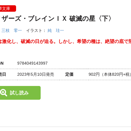
撃文庫
ィザーズ・ブレインＩＸ 破滅の星〈下〉
：
三枝 零一
イラスト：
純 珪一
は激化し、破滅の日が迫る。しかし、希望の種は、絶望の底で
BN
9784049143997
売日
2023年5月10日発売
定価
902円
（本体820円+税
試し読み