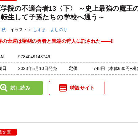
王学院の不適合者13〈下〉 ～史上最強の魔王
、転生して子孫たちの学校へ通う～
：
秋
イラスト：
しずま よしのり
界の命運は聖剣の勇者と異端の狩人に託された――!!
BN
9784049148749
売日
2023年5月10日発売
定価
748円
（本体680円+税
試し読み
特設サイト
撃文庫