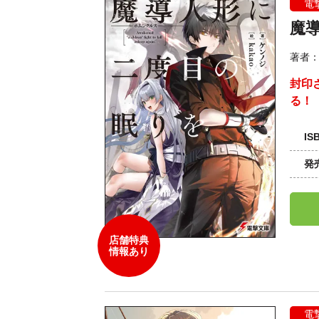
電
魔
著者
封印
る！
IS
発
店舗特典
情報あり
電