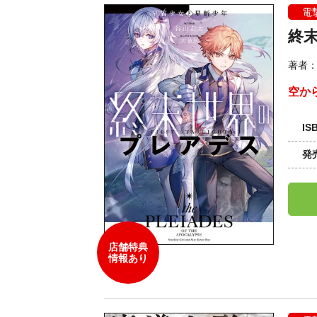
電
終
著者
空か
IS
発
店舗特典
情報あり