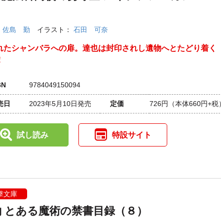
：
佐島 勤
イラスト：
石田 可奈
れたシャンバラへの扉。達也は封印されし遺物へとたどり着く
！
BN
9784049150094
売日
2023年5月10日発売
定価
726円
（本体660円+税
試し読み
特設サイト
撃文庫
約 とある魔術の禁書目録（８）