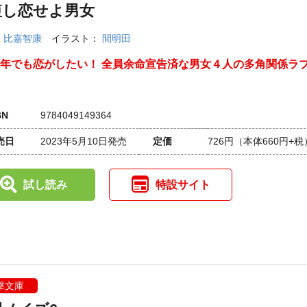
短し恋せよ男女
：
比嘉智康
イラスト：
間明田
1年でも恋がしたい！ 全員余命宣告済な男女４人の多角関係ラ
BN
9784049149364
売日
2023年5月10日発売
定価
726円
（本体660円+税
試し読み
特設サイト
撃文庫