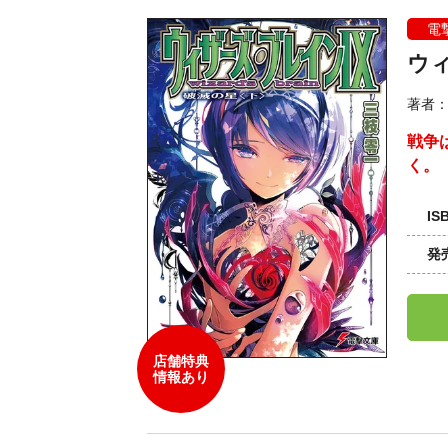
電
ウ
著者
戦争
く。
IS
発
店舗特典
情報あり