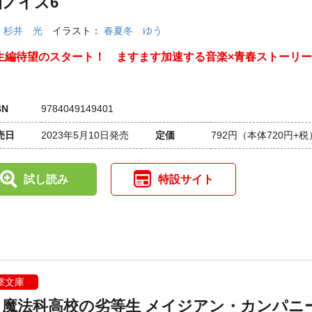
園ノイズ6
：
杉井 光
イラスト：
春夏冬 ゆう
生編待望のスタート！ ますます加速する音楽×青春ストーリー
BN
9784049149401
売日
2023年5月10日発売
定価
792円
（本体720円+税
試し読み
特設サイト
撃文庫
・魔法科高校の劣等生 メイジアン・カンパニ