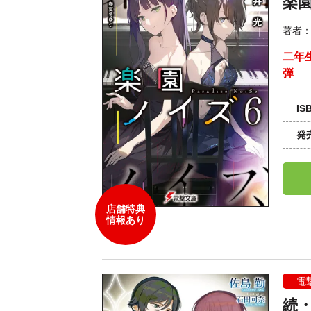
楽
著者
二年
弾
IS
発
店舗特典
情報あり
電
続