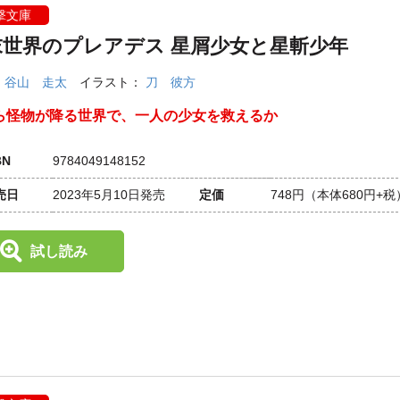
撃文庫
末世界のプレアデス 星屑少女と星斬少年
：
谷山 走太
イラスト：
刀 彼方
ら怪物が降る世界で、一人の少女を救えるか
BN
9784049148152
売日
2023年5月10日発売
定価
748円
（本体680円+税
試し読み