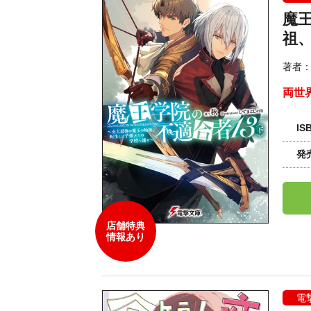
魔
祖
著者
両世
IS
発
店舗特典
情報あり
電