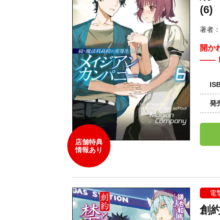
(6)
著者
開か
――
IS
発
店舗特典
情報あり
電
創