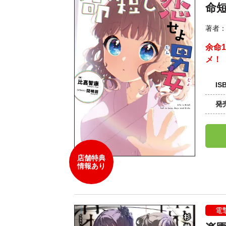
命
著者
余命
メ！
IS
発
店舗特典
情報あり
電