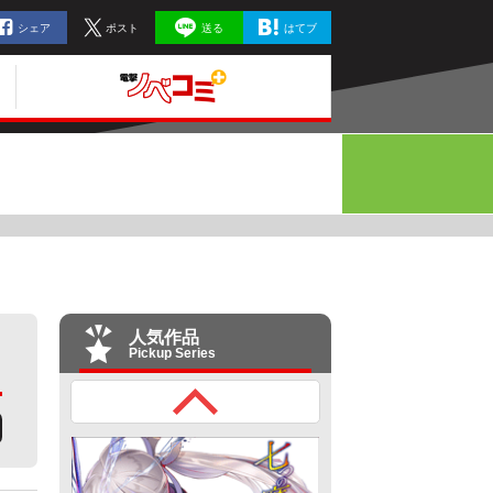
シェア
ポスト
送る
はてブ
人気作品
Pickup Series