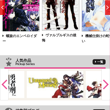
前
へ
ヴァルプルギスの後
螺旋のエンペロイダ
機械仕掛けの蛇
悔
ー
い
人気作品
一覧
Pickup Series