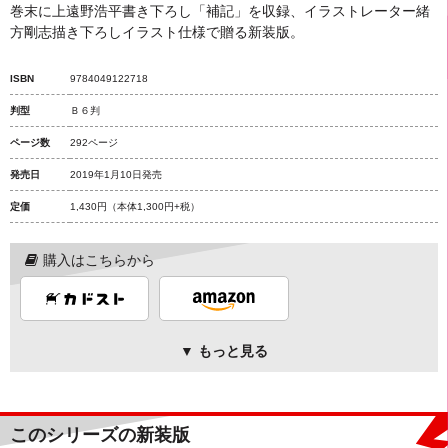
巻末に上遠野浩平書き下ろし「補記」を収録、イラストレーター緒
方剛志描き下ろしイラスト仕様で贈る新装版。
ISBN
9784049122718
判型
Ｂ６判
ページ数
292ページ
発売日
2019年1月10日発売
定価
1,430円
（本体1,300円+税）
購入はこちらから
▼ もっと見る
このシリーズの新装版