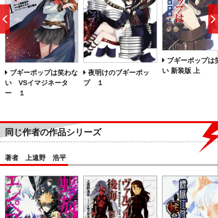
前
へ
ブギーポップは
い 新装版 上
ブギーポップは笑わな
夜明けのブギーポッ
い VSイマジネータ
プ １
ー １
同じ作者の作品シリーズ
著者 上遠野 浩平