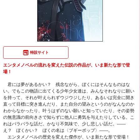
特設サイト
エンタメノベルの流れを変えた伝説の作品が、いま新たな形で登
場！
君には夢があるかい？ 残念ながら、ぼくにはそんなものはな
い。でもこの物語に出てくる少年少女達は、みんなそれなりに願い
を持って、それが叶えられずウジウジしたり、あるいは完全に開き
直って目標に突き進んだり、また自分の望みというのがなんなのか
わからなかったり、叶うはずのない願いと知っていたり、その姿勢
の無意識の前向きさで知らずに他人に勇気を与えたりしている。こ
れはバラバラな話だ。かなり不気味で、少し悲しい話だ。――
え？ ぼくかい？ ぼくの名は〈ブギーポップ〉――。
エンタメノベルの歴史を変えた傑作が、いま新たな形で登場！