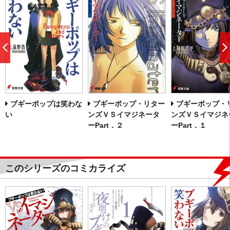
前
へ
ブギーポップは笑わな
ブギーポップ・リター
ブギーポップ・
い
ンズＶＳイマジネータ
ンズＶＳイマジネ
ーPart．２
ーPart．１
このシリーズのコミカライズ