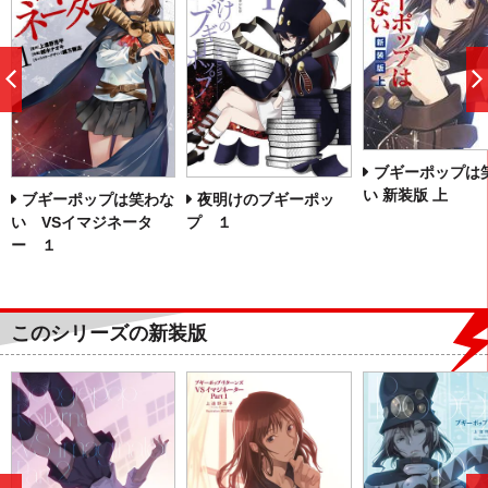
前
へ
ブギーポップは
い 新装版 上
ブギーポップは笑わな
夜明けのブギーポッ
い VSイマジネータ
プ １
ー １
このシリーズの新装版