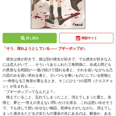
試し読み
特設サイト
「そう、現れようとしている―― ブギーポップが」
彼女は彼が好きで、彼は別の彼女が好きで、でも彼女が好きな人
には恋人がいて……そういうありふれた三角関係に、合成人間ども
の異形なる死闘が──逃げ続けて隠れる者と、それを追いながらも己
の恋のみを追い求める者と、そいつらを喰いものにしている怪物と
──奇怪なる三角形が重なるとき、そこにひとつの質問（クエスチョ
ン）が生まれる……
「ブギーポップってなんだよ？」
憶えていること、忘れてしまったこと、消えてしまった愛と、友
情と、夢と──答えの見えない問いかけを巡る、これは想い出せそう
で、でも決して想い出せない物語。死神をさがしながら、消えてし
まった過去をたどる少女たちの運命の先にあるのは、解放か、ある