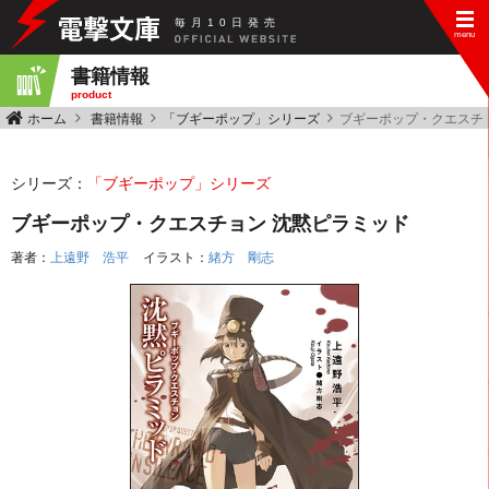
毎
月
10
日
発
売
書籍情報
product
ホーム
書籍情報
「ブギーポップ」シリーズ
ブギーポップ・クエスチ
シリーズ：
「ブギーポップ」シリーズ
ブギーポップ・クエスチョン 沈黙ピラミッド
著者：
上遠野 浩平
イラスト：
緒方 剛志