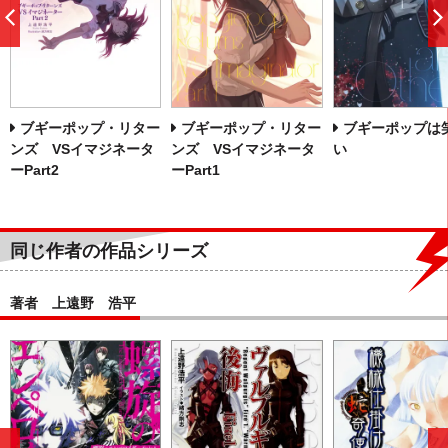
前
へ
ブギーポップ・リター
ブギーポップ・リター
ブギーポップは
ンズ VSイマジネータ
ンズ VSイマジネータ
い
ーPart2
ーPart1
同じ作者の作品シリーズ
著者 上遠野 浩平