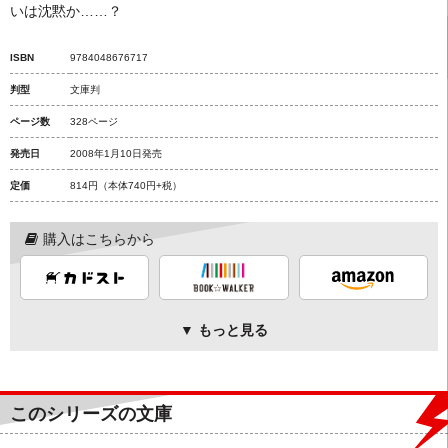
いは沈黙か……？
ISBN
9784048676717
判型
文庫判
ページ数
328ページ
発売日
2008年1月10日発売
定価
814円
（本体740円+税）
購入はこちらから
▼ もっと見る
このシリーズの文庫