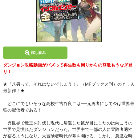
試し読み
ダンジョン攻略動画がバズって再生数も周りからの尊敬もうなぎ登
り！
★『八男って、それはないでしょう！』（MFブックス刊）のＹ．Ａ
最新作！★
どこにでもいそうな高校生古谷良二は──元勇者にして今は世界最
強の配信者である！
異世界で魔王を討伐し現代に帰還した彼が目にしたのは向こうの
世界で見慣れたダンジョンだった。世界中で一部の人に冒険者適性
が宿るようになり、大冒険者時代が幕を開ける。しかし、急激な時