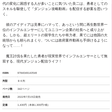
代の変化に困惑する人が多いことに気づいた良二は、勇者としての
スキルを駆使して『ダンジョン攻略動画』を配信する妙案を思いつ
く。
彼のアイディアは見事にハマって、あっという間に再生数世界一
位のインフルエンサーにしてユニコーン企業の社長へと成り上が
る。しかも、超エリートの留学生たちや有力者、果てには他国の大
統領からも頼られまくり、ついには政府案件動画も手掛けるように
なって……！
魔王討伐を果たした勇者が現実世界でインフルエンサーとして無
双する、現代ダンジョン配信ライフ！
ISBN
9784049143546
判型
Ｂ６判
ページ数
342ページ
発売日
2022年7月15日発売
定価
1,430円
（本体1,300円+税）