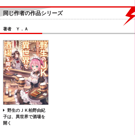
同じ作者の作品シリーズ
著者 Ｙ．Ａ
野生のＪＫ柏野由紀
子は、異世界で酒場を
開く