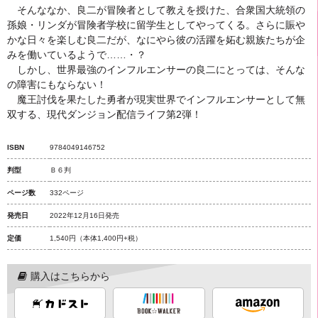
そんななか、良二が冒険者として教えを授けた、合衆国大統領の
孫娘・リンダが冒険者学校に留学生としてやってくる。さらに賑や
かな日々を楽しむ良二だが、なにやら彼の活躍を妬む親族たちが企
みを働いているようで……・？
しかし、世界最強のインフルエンサーの良二にとっては、そんな
の障害にもならない！
魔王討伐を果たした勇者が現実世界でインフルエンサーとして無
双する、現代ダンジョン配信ライフ第2弾！
ISBN
9784049146752
判型
Ｂ６判
ページ数
332ページ
発売日
2022年12月16日発売
定価
1,540円
（本体1,400円+税）
購入はこちらから