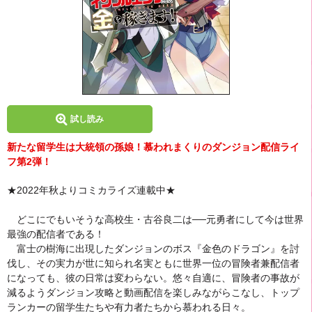
試し読み
新たな留学生は大統領の孫娘！慕われまくりのダンジョン配信ライ
フ第2弾！
★2022年秋よりコミカライズ連載中★
どこにでもいそうな高校生・古谷良二は──元勇者にして今は世界
最強の配信者である！
富士の樹海に出現したダンジョンのボス『金色のドラゴン』を討
伐し、その実力が世に知られ名実ともに世界一位の冒険者兼配信者
になっても、彼の日常は変わらない。悠々自適に、冒険者の事故が
減るようダンジョン攻略と動画配信を楽しみながらこなし、トップ
ランカーの留学生たちや有力者たちから慕われる日々。