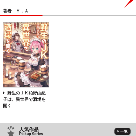
著者 Ｙ．Ａ
野生のＪＫ柏野由紀
子は、異世界で酒場を
開く
人気作品
一覧
Pickup Series