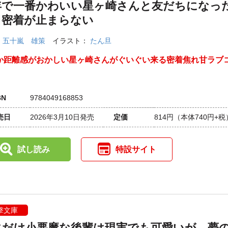
年で一番かわいい星ヶ崎さんと友だちになっ
日密着が止まらない
：
五十嵐 雄策
イラスト：
たん旦
か距離感がおかしい星ヶ崎さんがぐいぐい来る密着焦れ甘ラブ
BN
9784049168853
売日
2026年3月10日発売
定価
814円
（本体740円+税
試し読み
特設サイト
撃文庫
にだけ小悪魔な後輩は現実でも可愛いが、夢