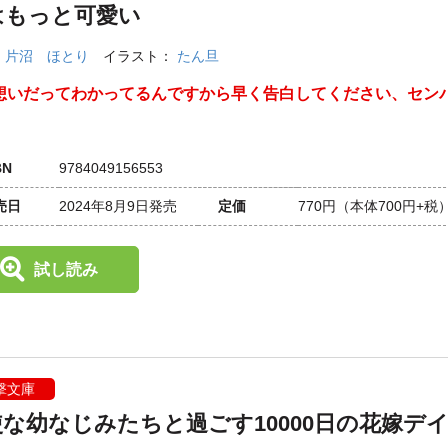
はもっと可愛い
：
片沼 ほとり
イラスト：
たん旦
想いだってわかってるんですから早く告白してください、セン
」
BN
9784049156553
売日
2024年8月9日発売
定価
770円
（本体700円+税
試し読み
撃文庫
使な幼なじみたちと過ごす10000日の花嫁デ