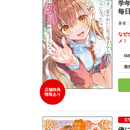
学
毎
著者
なぜ
メ！
IS
発
店舗特典
情報あり
電
俺