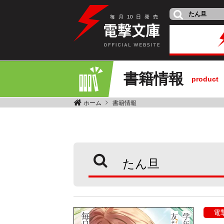
毎
月
10
日
発
売
書籍情報
product
ホーム
書籍情報
電