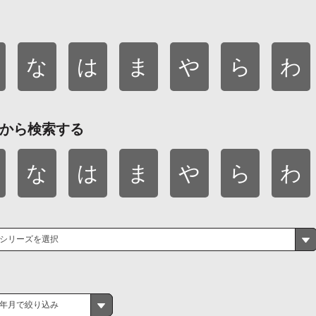
な
は
ま
や
ら
わ
から検索する
な
は
ま
や
ら
わ
シリーズを選択
年月で絞り込み