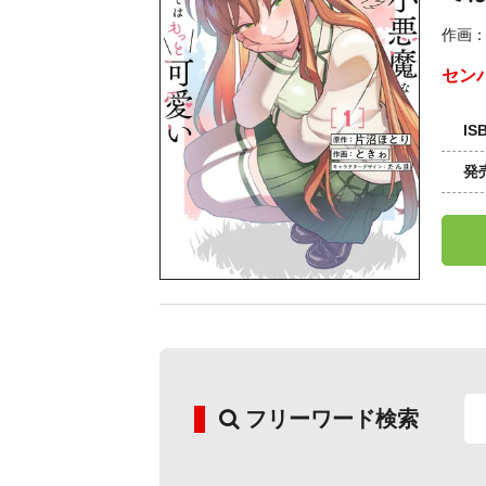
作画
セン
IS
発
フリーワード検索