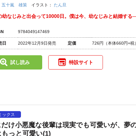
：
五十嵐 雄策
イラスト：
たん旦
の幼なじみと出会って10000日。僕は今、幼なじみと結婚する─
BN
9784049147469
売日
2022年12月9日発売
定価
726円
（本体660円+税
試し読み
特設サイト
ミックス
にだけ小悪魔な後輩は現実でも可愛いが、夢
もっと可愛い(1)