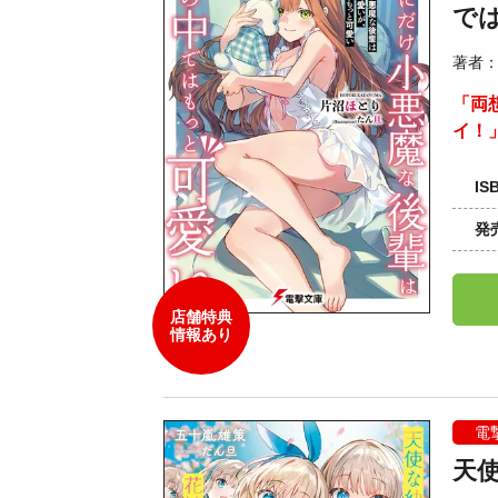
で
著者
「両
イ！
IS
発
店舗特典
情報あり
電
天