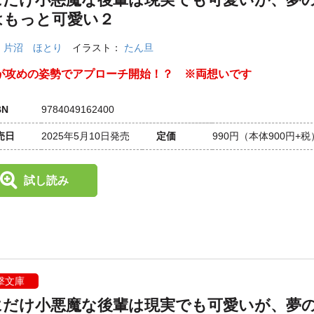
はもっと可愛い２
：
片沼 ほとり
イラスト：
たん旦
が攻めの姿勢でアプローチ開始！？ ※両想いです
BN
9784049162400
売日
2025年5月10日発売
定価
990円
（本体900円+税
試し読み
撃文庫
にだけ小悪魔な後輩は現実でも可愛いが、夢