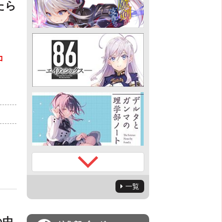
たら
コ
）
一覧
の中