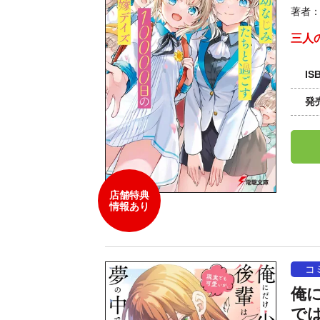
著者
三人
IS
発
店舗特典
情報あり
コ
俺
では