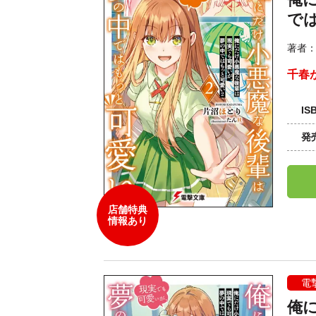
で
著者
千春
IS
発
店舗特典
情報あり
電
俺