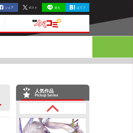
シェア
ポスト
送る
はてブ
人気作品
Pickup Series