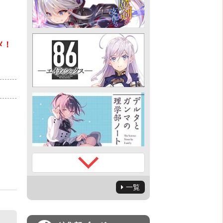
メ！
）
一覧