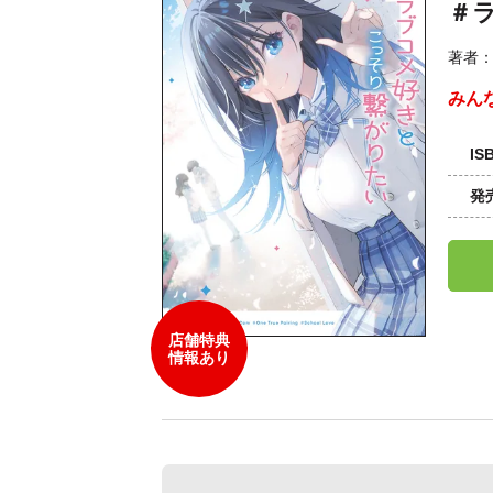
＃
著者
みん
IS
発
店舗特典
情報あり