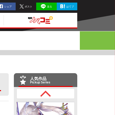
シェア
ポスト
送る
はてブ
人気作品
Pickup Series