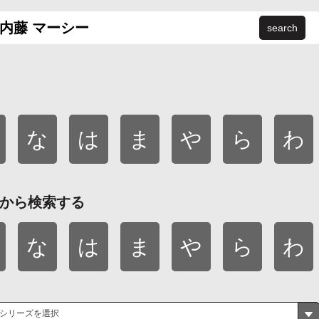
search
な
は
ま
や
ら
わ
から検索する
な
は
ま
や
ら
わ
シリーズを選択