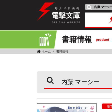
毎
月
10
日
発
売
書籍情報
product
ホーム
書籍情報
電