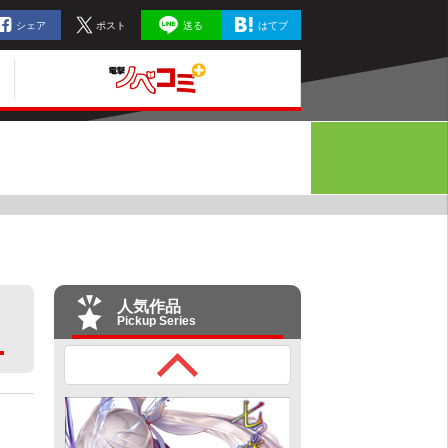
シェア
ポスト
送る
はてブ
人気作品
Pickup Series