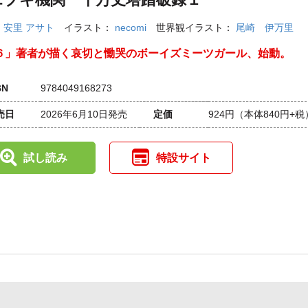
：
安里 アサト
イラスト：
necomi
世界観イラスト：
尾崎 伊万里
６」著者が描く哀切と慟哭のボーイズミーツガール、始動。
BN
9784049168273
売日
2026年6月10日発売
定価
924円
（本体840円+税
試し読み
特設サイト