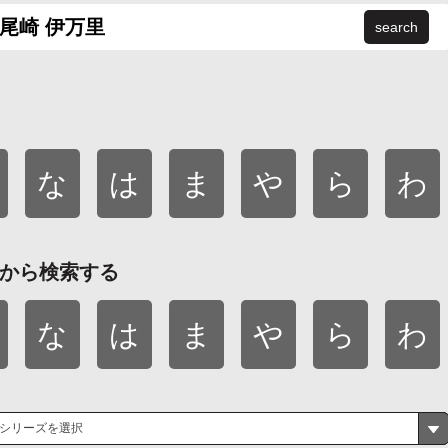
search
な
は
ま
や
ら
わ
から検索する
な
は
ま
や
ら
わ
シリーズを選択