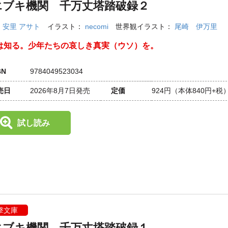
エブキ機関 千万丈塔踏破録２
：
安里 アサト
イラスト：
necomi
世界観イラスト：
尾崎 伊万里
は知る。少年たちの哀しき真実（ウソ）を。
BN
9784049523034
売日
2026年8月7日発売
定価
924円
（本体840円+税
試し読み
撃文庫
エブキ機関 千万丈塔踏破録１