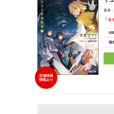
著者
「８
IS
発
店舗特典
情報あり