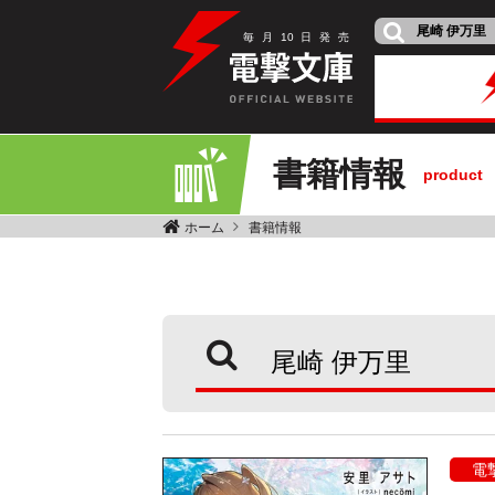
毎
月
10
日
発
売
書籍情報
product
ホーム
書籍情報
電