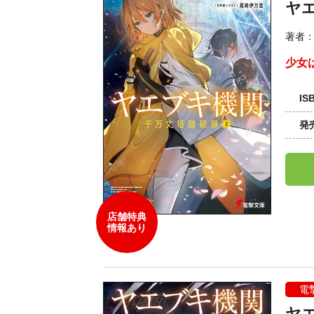
ヤ
著者
少女
IS
発
店舗特典
情報あり
電
ヤ