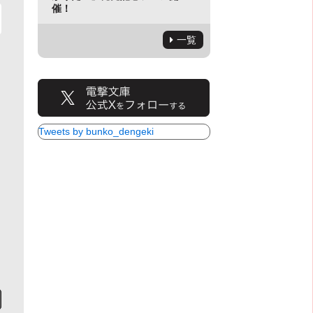
催！
一覧
Tweets by bunko_dengeki