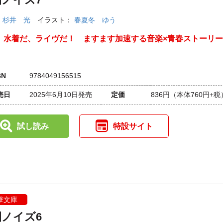
：
杉井 光
イラスト：
春夏冬 ゆう
、水着だ、ライヴだ！ ますます加速する音楽×青春ストーリー
BN
9784049156515
売日
2025年6月10日発売
定価
836円
（本体760円+税
試し読み
特設サイト
撃文庫
園ノイズ6