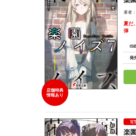
著者
夏だ
弾
IS
発
店舗特典
情報あり
電
楽