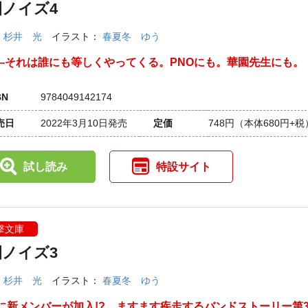
園ノイズ4
：
杉井 光
イラスト：
春夏冬 ゆう
―それは誰にも等しくやってくる。PNOにも。華園先生にも。
BN
9784049142174
売日
2022年3月10日発売
定価
748円
（本体680円+税
試し読み
特設サイト
撃文庫
園ノイズ3
：
杉井 光
イラスト：
春夏冬 ゆう
Oに新メンバーが加入!? ますます疾走するバンドストーリー第