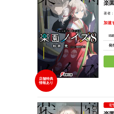
楽
著者
加速
IS
発
店舗特典
情報あり
電
楽