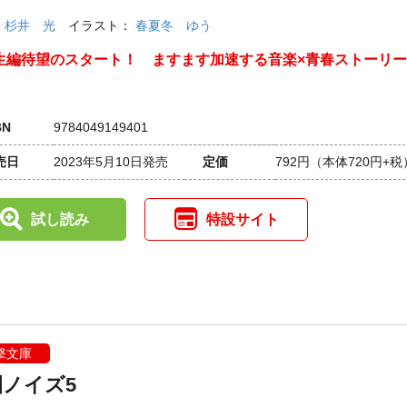
：
杉井 光
イラスト：
春夏冬 ゆう
生編待望のスタート！ ますます加速する音楽×青春ストーリー
BN
9784049149401
売日
2023年5月10日発売
定価
792円
（本体720円+税
試し読み
特設サイト
撃文庫
園ノイズ5