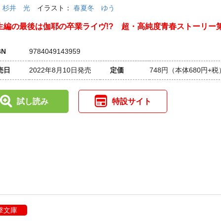
：
杉井 光
イラスト：
春夏冬 ゆう
生編の最後は伽耶の卒業ライヴ!? 超・高純度青春ストーリー
BN
9784049143959
売日
2022年8月10日発売
定価
748円
（本体680円+税
試し読み
特設サイト
撃文庫