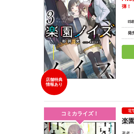
弾！
IS
発
店舗特典
情報あり
電
コミカライズ！
楽
著者