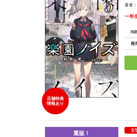
著者
一年
IS
発
店舗特典
情報あり
電
重版！