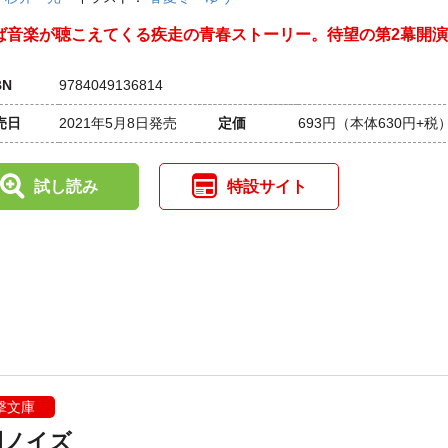
ば音楽が聴こえてくる疾走の青春ストーリー。待望の第2幕開
BN
9784049136814
売日
2021年5月8日発売
定価
693円
（本体630円+税
試し読み
特設サイト
撃文庫
園ノイズ