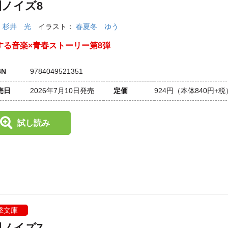
園ノイズ8
：
杉井 光
イラスト：
春夏冬 ゆう
する音楽×青春ストーリー第8弾
BN
9784049521351
売日
2026年7月10日発売
定価
924円
（本体840円+税
試し読み
撃文庫
園ノイズ7