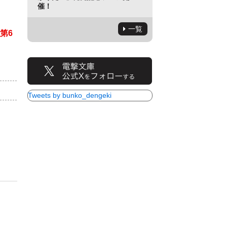
催！
一覧
第6
）
Tweets by bunko_dengeki