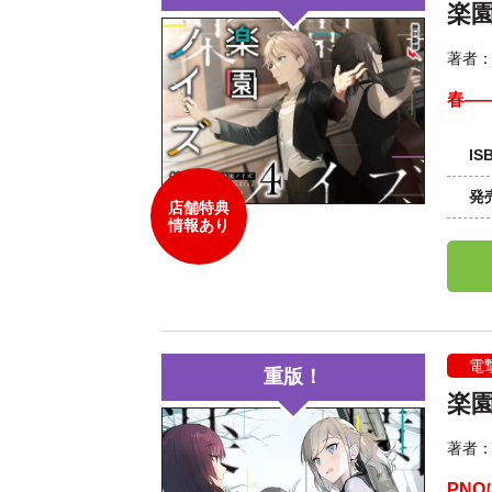
楽
著者
春―
IS
発
店舗特典
情報あり
電
重版！
楽
著者
PN