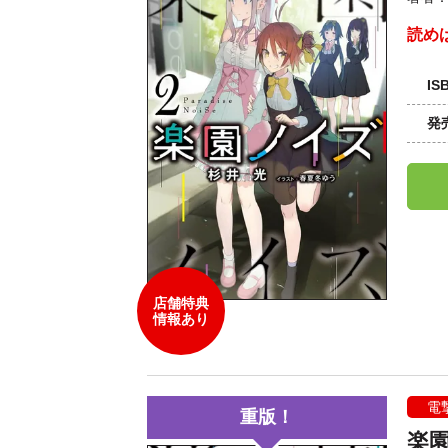
読め
IS
発
店舗特典
情報あり
電
重版！
楽