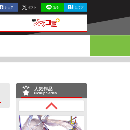
シェア
ポスト
送る
はてブ
人気作品
Pickup Series