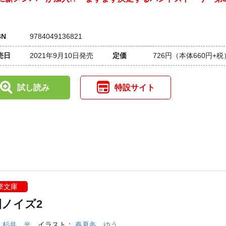
BN
9784049136821
売日
2021年9月10日発売
定価
726円
（本体660円+税
試し読み
特設サイト
撃文庫
園ノイズ2
：
杉井 光
イラスト：
春夏冬 ゆう