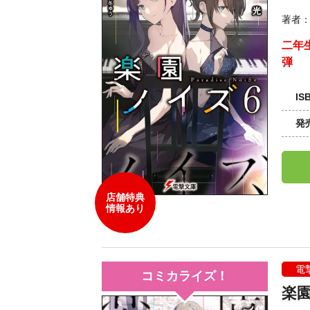
著者
二年
弾
IS
発
店舗特典
情報あり
電
コミカライズ！
楽