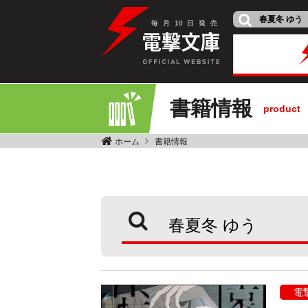
毎
月
10
日
発
売
書籍情報
product
ホーム
書籍情報
電