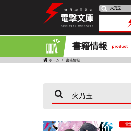
毎
月
10
日
発
売
書籍情報
product
ホーム
書籍情報
電