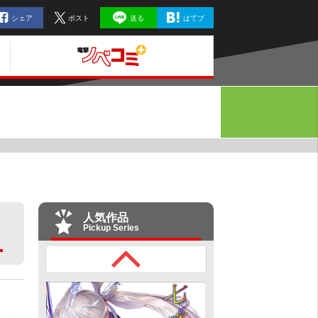
シェア
ポスト
送る
はてブ
人気作品
Pickup Series