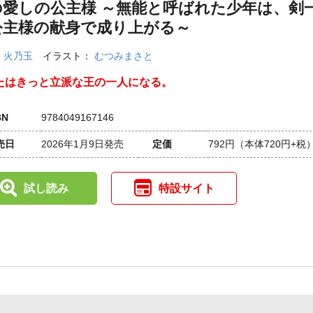
の愛しの公主様 ～無能と呼ばれた少年は、剣
公主様の献身で成り上がる～
：
火乃玉
イラスト：
むつみまさと
たはきっと立派な王の一人になる。
BN
9784049167146
売日
2026年1月9日発売
定価
792円
（本体720円+税
試し読み
特設サイト