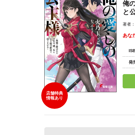
俺
と
著者
あな
IS
発
店舗特典
情報あり