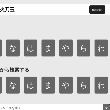
search
な
は
ま
や
ら
わ
から検索する
な
は
ま
や
ら
わ
シリーズを選択