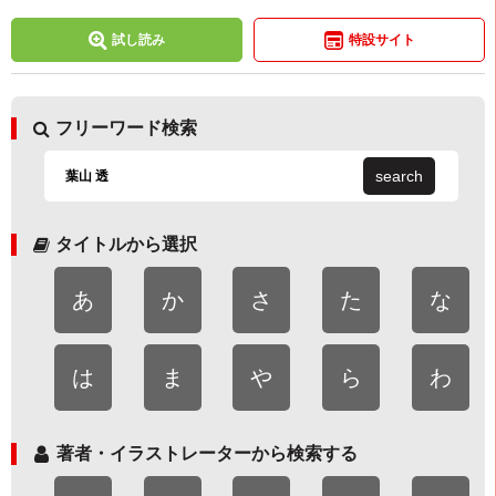
試し読み
特設サイト
フリーワード検索
search
タイトルから選択
あ
か
さ
た
な
は
ま
や
ら
わ
著者・イラストレーターから検索する