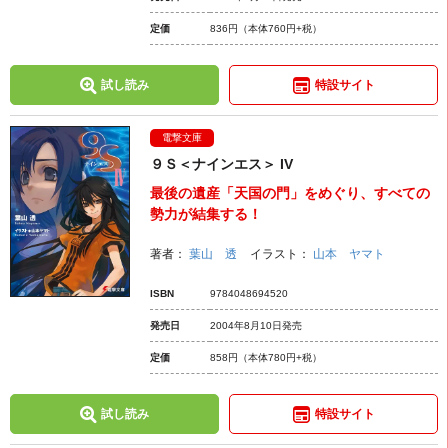
定価
836円
（本体760円+税）
試し読み
特設サイト
電撃文庫
９Ｓ＜ナインエス＞ IV
最後の遺産「天国の門」をめぐり、すべての
勢力が結集する！
著者：
葉山 透
イラスト：
山本 ヤマト
ISBN
9784048694520
発売日
2004年8月10日発売
定価
858円
（本体780円+税）
試し読み
特設サイト