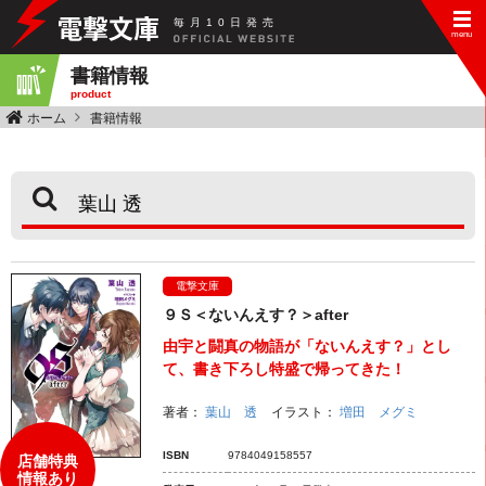
毎
月
10
日
発
売
書籍情報
product
ホーム
書籍情報
電撃文庫
９Ｓ＜ないんえす？＞after
由宇と闘真の物語が「ないんえす？」とし
て、書き下ろし特盛で帰ってきた！
著者：
葉山 透
イラスト：
増田 メグミ
ISBN
9784049158557
店舗特典
情報あり