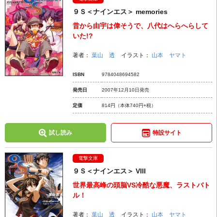
９Ｓ＜ナインエス＞ memories
昔から由宇は偉そうで、八代はへらへらして
いた!?
著者：
葉山 透
イラスト：
山本 ヤマト
ISBN
9784048694582
発売日
2007年12月10日発売
定価
814円
（本体740円+税）
試し読み
特設サイト
電撃文庫
９Ｓ＜ナインエス＞ VIII
世界最高峰の頭脳VS冷酷な悪魔、ラストバト
ル！
著者：
葉山 透
イラスト：
山本 ヤマト