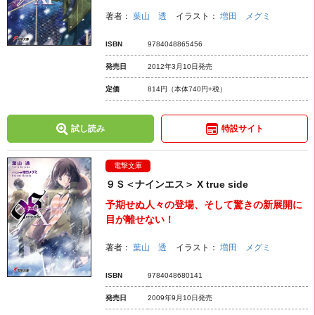
著者：
葉山 透
イラスト：
増田 メグミ
ISBN
9784048865456
発売日
2012年3月10日発売
定価
814円
（本体740円+税）
試し読み
特設サイト
電撃文庫
９Ｓ＜ナインエス＞ X true side
予期せぬ人々の登場、そして驚きの新展開に
目が離せない！
著者：
葉山 透
イラスト：
増田 メグミ
ISBN
9784048680141
発売日
2009年9月10日発売