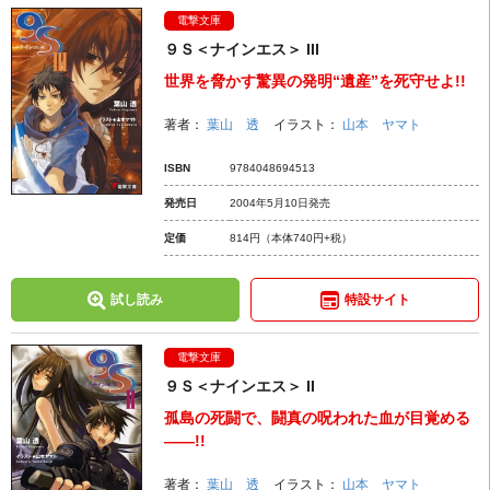
電撃文庫
９Ｓ＜ナインエス＞ III
世界を脅かす驚異の発明“遺産”を死守せよ!!
著者：
葉山 透
イラスト：
山本 ヤマト
ISBN
9784048694513
発売日
2004年5月10日発売
定価
814円
（本体740円+税）
試し読み
特設サイト
電撃文庫
９Ｓ＜ナインエス＞ II
孤島の死闘で、闘真の呪われた血が目覚める
――!!
著者：
葉山 透
イラスト：
山本 ヤマト