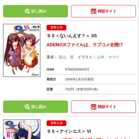
試し読み
特設サイト
電撃文庫
９Ｓ＜ないんえす？＞ SS
ADEMのXファイルは、ラブコメ全開!?
著者：
葉山 透
イラスト：
山本 ヤマト
ISBN
9784048694551
発売日
2006年1月10日発売
定価
792円
（本体720円+税）
試し読み
特設サイト
電撃文庫
９Ｓ＜ナインエス＞ VI