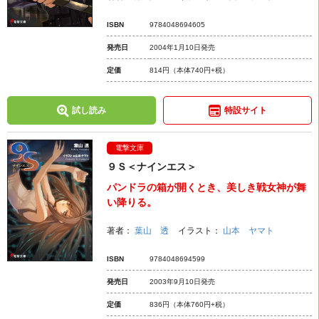
ISBN
9784048694605
発売日
2004年1月10日発売
定価
814円
（本体740円+税）
試し読み
特設サイト
電撃文庫
９Ｓ＜ナインエス＞
パンドラの箱が開くとき、美しき戦女神が舞
い降りる。
著者：
葉山 透
イラスト：
山本 ヤマト
ISBN
9784048694599
発売日
2003年9月10日発売
定価
836円
（本体760円+税）