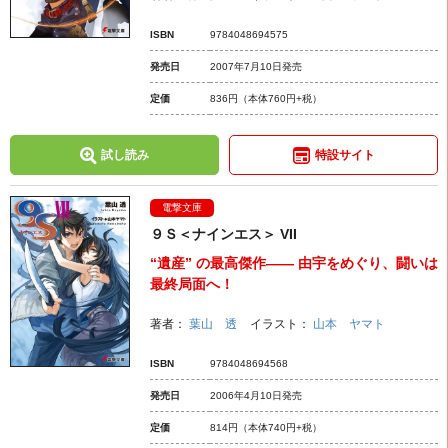
ISBN
9784048694575
発売日
2007年7月10日発売
定価
836円
（本体760円+税）
試し読み
特設サイト
電撃文庫
９Ｓ＜ナインエス＞ VII
“遺産” の最高傑作―― 由宇をめぐり、闘いは
最終局面へ！
著者：
葉山 透
イラスト：
山本 ヤマト
ISBN
9784048694568
発売日
2006年4月10日発売
定価
814円
（本体740円+税）