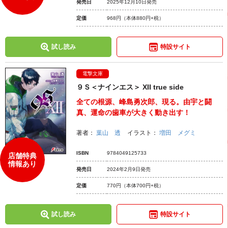
発売日
2025年12月10日発売
定価
968円
（本体880円+税）
試し読み
特設サイト
電撃文庫
９Ｓ＜ナインエス＞ XII true side
全ての根源、峰島勇次郎、現る。由宇と闘
真、運命の歯車が大きく動き出す！
著者：
葉山 透
イラスト：
増田 メグミ
ISBN
9784049125733
店舗特典
情報あり
発売日
2024年2月9日発売
定価
770円
（本体700円+税）
試し読み
特設サイト