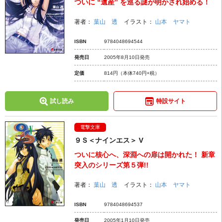
ついに “遺産” を巡る謎が明かされ始める！
著者：
葉山 透
イラスト：
山本 ヤマト
ISBN
9784048694544
発売日
2005年8月10日発売
定価
814円
（本体740円+税）
試し読み
特設サイト
電撃文庫
９Ｓ＜ナインエス＞ V
ついに核心へ、深淵への扉は開かれた！ 新章
突入のシリーズ第５弾!!
著者：
葉山 透
イラスト：
山本 ヤマト
ISBN
9784048694537
発売日
2005年1月10日発売