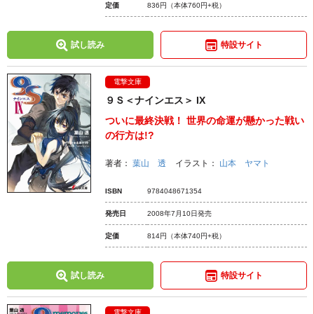
定価
836円
（本体760円+税）
試し読み
特設サイト
電撃文庫
９Ｓ＜ナインエス＞ IX
ついに最終決戦！ 世界の命運が懸かった戦い
の行方は!?
著者：
葉山 透
イラスト：
山本 ヤマト
ISBN
9784048671354
発売日
2008年7月10日発売
定価
814円
（本体740円+税）
試し読み
特設サイト
電撃文庫