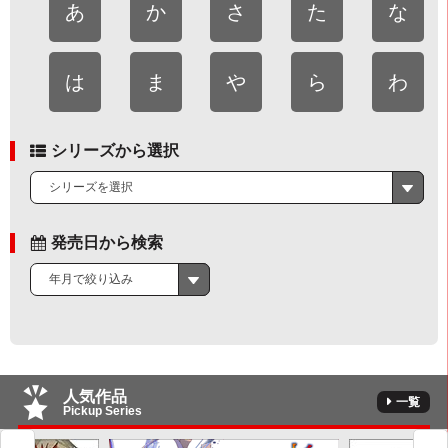
あ
か
さ
た
な
は
ま
や
ら
わ
シリーズから選択
シリーズを選択
発売日から検索
年月で絞り込み
人気作品
一覧
Pickup Series