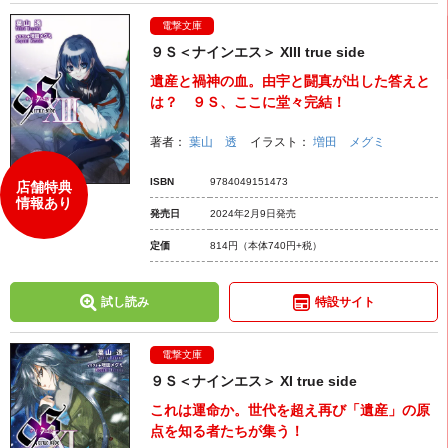
電撃文庫
９Ｓ＜ナインエス＞ XIII true side
遺産と禍神の血。由宇と闘真が出した答えと
は？ ９Ｓ、ここに堂々完結！
著者：
葉山 透
イラスト：
増田 メグミ
ISBN
9784049151473
店舗特典
情報あり
発売日
2024年2月9日発売
定価
814円
（本体740円+税）
試し読み
特設サイト
電撃文庫
９Ｓ＜ナインエス＞ XI true side
これは運命か。世代を超え再び「遺産」の原
点を知る者たちが集う！