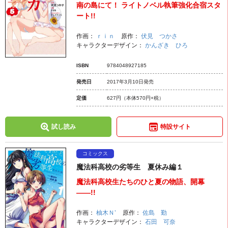
南の島にて！ ライトノベル執筆強化合宿スタ
ート!!
作画：
ｒｉｎ
原作：
伏見 つかさ
キャラクターデザイン：
かんざき ひろ
ISBN
9784048927185
発売日
2017年3月10日発売
定価
627円
（本体570円+税）
試し読み
特設サイト
コミックス
魔法科高校の劣等生 夏休み編１
魔法科高校生たちのひと夏の物語、開幕
――!!
作画：
柚木Ｎ’
原作：
佐島 勤
キャラクターデザイン：
石田 可奈