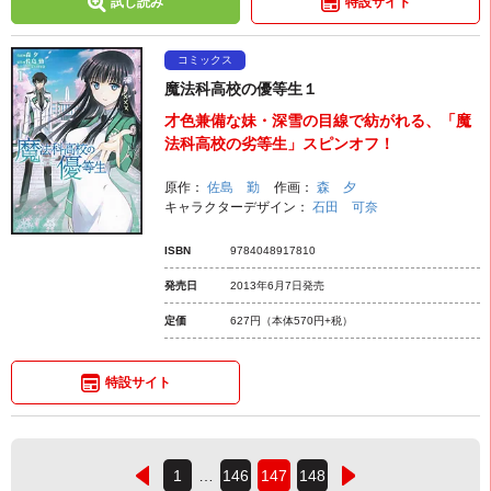
試し読み
特設サイト
コミックス
魔法科高校の優等生１
才色兼備な妹・深雪の目線で紡がれる、「魔
法科高校の劣等生」スピンオフ！
原作：
佐島 勤
作画：
森 夕
キャラクターデザイン：
石田 可奈
ISBN
9784048917810
発売日
2013年6月7日発売
定価
627円
（本体570円+税）
特設サイト
1
…
146
147
148