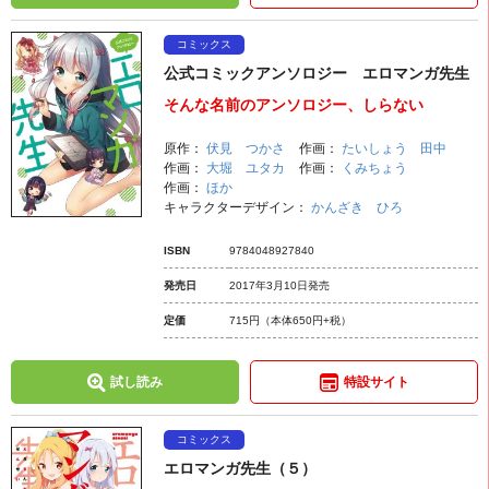
コミックス
公式コミックアンソロジー エロマンガ先生
そんな名前のアンソロジー、しらない
原作：
伏見 つかさ
作画：
たいしょう 田中
作画：
大堀 ユタカ
作画：
くみちょう
作画：
ほか
キャラクターデザイン：
かんざき ひろ
ISBN
9784048927840
発売日
2017年3月10日発売
定価
715円
（本体650円+税）
試し読み
特設サイト
コミックス
エロマンガ先生（５）