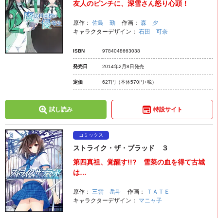
友人のピンチに、深雪さん怒り心頭！
原作：
佐島 勤
作画：
森 夕
キャラクターデザイン：
石田 可奈
ISBN
9784048663038
発売日
2014年2月8日発売
定価
627円
（本体570円+税）
試し読み
特設サイト
コミックス
ストライク・ザ・ブラッド ３
第四真祖、覚醒す!!? 雪菜の血を得て古城
は…
原作：
三雲 岳斗
作画：
ＴＡＴＥ
キャラクターデザイン：
マニャ子