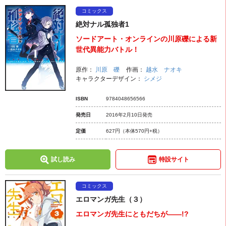
コミックス
絶対ナル孤独者1
ソードアート・オンラインの川原礫による新
世代異能力バトル！
原作：
川原 礫
作画：
越水 ナオキ
キャラクターデザイン：
シメジ
ISBN
9784048656566
発売日
2016年2月10日発売
定価
627円
（本体570円+税）
試し読み
特設サイト
コミックス
エロマンガ先生（３）
エロマンガ先生にともだちが――!?