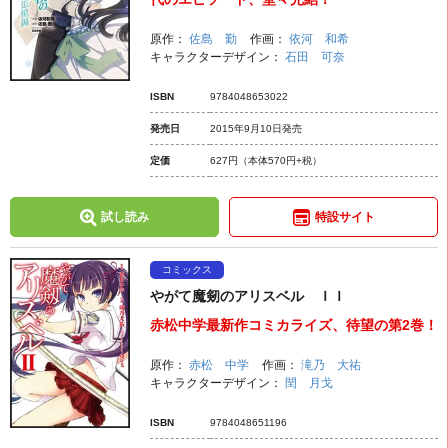
原作：
佐島 勤
作画：
依河 和希
キャラクターデザイン：
石田 可奈
ISBN
9784048653022
発売日
2015年9月10日発売
定価
627円
（本体570円+税）
試し読み
特設サイト
コミックス
やがて魔剱のアリスベル ＩＩ
赤松中学最新作コミカライズ、待望の第2巻！
原作：
赤松 中学
作画：
滝乃 大祐
キャラクターデザイン：
閏 月戈
ISBN
9784048651196