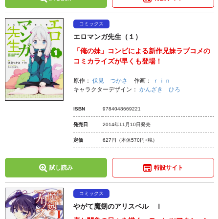
コミックス
エロマンガ先生（１）
「俺の妹」コンビによる新作兄妹ラブコメの
コミカライズが早くも登場！
原作：
伏見 つかさ
作画：
ｒｉｎ
キャラクターデザイン：
かんざき ひろ
ISBN
9784048669221
発売日
2014年11月10日発売
定価
627円
（本体570円+税）
試し読み
特設サイト
コミックス
やがて魔剱のアリスベル Ｉ