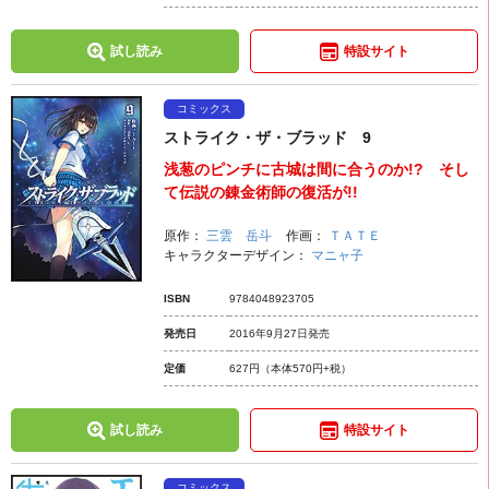
試し読み
特設サイト
コミックス
ストライク・ザ・ブラッド 9
浅葱のピンチに古城は間に合うのか!? そし
て伝説の錬金術師の復活が!!
原作：
三雲 岳斗
作画：
ＴＡＴＥ
キャラクターデザイン：
マニャ子
ISBN
9784048923705
発売日
2016年9月27日発売
定価
627円
（本体570円+税）
試し読み
特設サイト
コミックス