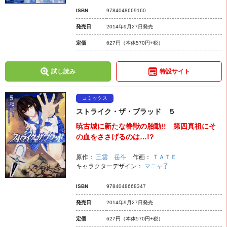
ISBN
9784048669160
発売日
2014年9月27日発売
定価
627円
（本体570円+税）
試し読み
特設サイト
コミックス
ストライク・ザ・ブラッド ５
暁古城に新たな眷獣の胎動!! 第四真祖にそ
の血をささげるのは…!?
原作：
三雲 岳斗
作画：
ＴＡＴＥ
キャラクターデザイン：
マニャ子
ISBN
9784048668347
発売日
2014年9月27日発売
定価
627円
（本体570円+税）