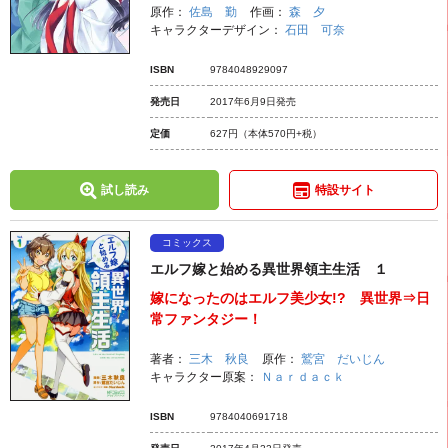
原作：
佐島 勤
作画：
森 夕
キャラクターデザイン：
石田 可奈
ISBN
9784048929097
発売日
2017年6月9日発売
定価
627円
（本体570円+税）
試し読み
特設サイト
コミックス
エルフ嫁と始める異世界領主生活 １
嫁になったのはエルフ美少女!? 異世界⇒日
常ファンタジー！
著者：
三木 秋良
原作：
鷲宮 だいじん
キャラクター原案：
Ｎａｒｄａｃｋ
ISBN
9784040691718