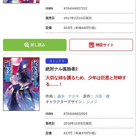
ISBN
9784048927222
発売日
2017年2月10日発売
定価
924円
（本体840円+税）
試し読み
特設サイト
コミックス
絶対ナル孤独者2
大切な姉を護るため、少年は巨悪と対峙す
る……！
作画：
越水 ナオキ
原作：
川原 礫
キャラクターデザイン：
シメジ
ISBN
9784048922920
発売日
2016年10月8日発売
定価
627円
（本体570円+税）