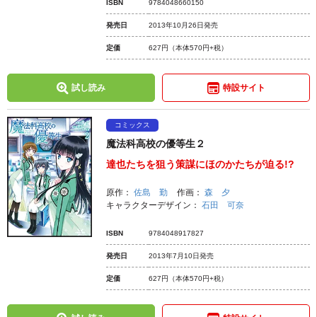
ISBN
9784048660150
発売日
2013年10月26日発売
定価
627円
（本体570円+税）
試し読み
特設サイト
コミックス
魔法科高校の優等生２
達也たちを狙う策謀にほのかたちが迫る!?
原作：
佐島 勤
作画：
森 夕
キャラクターデザイン：
石田 可奈
ISBN
9784048917827
発売日
2013年7月10日発売
定価
627円
（本体570円+税）