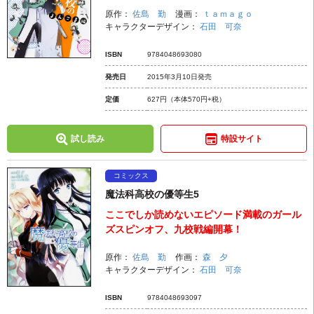
原作：
佐島 勤
漫画：
ｔａｍａｇｏ
キャラクターデザイン：
石田 可奈
ISBN
9784048693080
発売日
2015年3月10日発売
定価
627円
（本体570円+税）
試し読み
特設サイト
コミックス
魔法科高校の優等生5
ここでしか読めないエピソード満載のガール
ズスピンオフ、九校戦編開幕！
原作：
佐島 勤
作画：
森 夕
キャラクターデザイン：
石田 可奈
ISBN
9784048693097