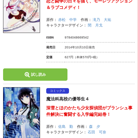
恋と闘争の日々を描く、モーレツアクション
＆ラブコメディ！
原作：
赤松 中学
作画：
滝乃 大祐
キャラクターデザイン：
閏 月戈
ISBN
9784048669542
発売日
2014年10月10日発売
定価
627円
（本体570円+税）
試し読み
コミックス
魔法科高校の優等生４
深雪とほのかたち少女探偵団がブランシュ事
件解決に奮闘する入学編完結巻！
原作：
佐島 勤
作画：
森 夕
キャラクターデザイン：
石田 可奈