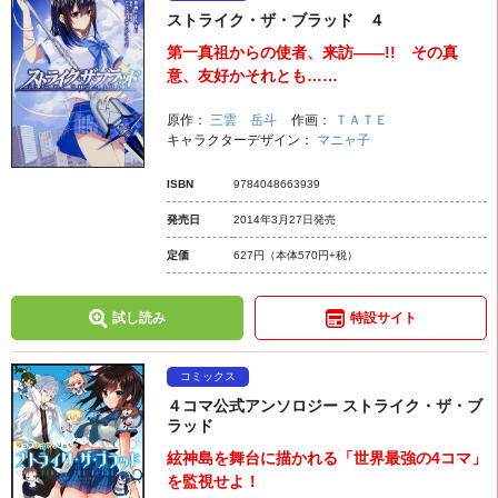
ストライク・ザ・ブラッド ４
第一真祖からの使者、来訪――!! その真
意、友好かそれとも……
原作：
三雲 岳斗
作画：
ＴＡＴＥ
キャラクターデザイン：
マニャ子
ISBN
9784048663939
発売日
2014年3月27日発売
定価
627円
（本体570円+税）
試し読み
特設サイト
コミックス
４コマ公式アンソロジー ストライク・ザ・ブ
ラッド
絃神島を舞台に描かれる「世界最強の4コマ」
を監視せよ！