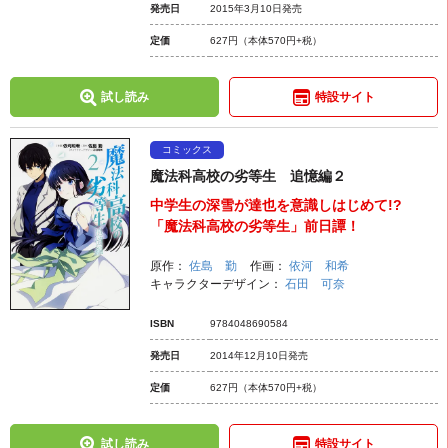
発売日
2015年3月10日発売
定価
627円
（本体570円+税）
試し読み
特設サイト
コミックス
魔法科高校の劣等生 追憶編２
中学生の深雪が達也を意識しはじめて!?
「魔法科高校の劣等生」前日譚！
原作：
佐島 勤
作画：
依河 和希
キャラクターデザイン：
石田 可奈
ISBN
9784048690584
発売日
2014年12月10日発売
定価
627円
（本体570円+税）
試し読み
特設サイト