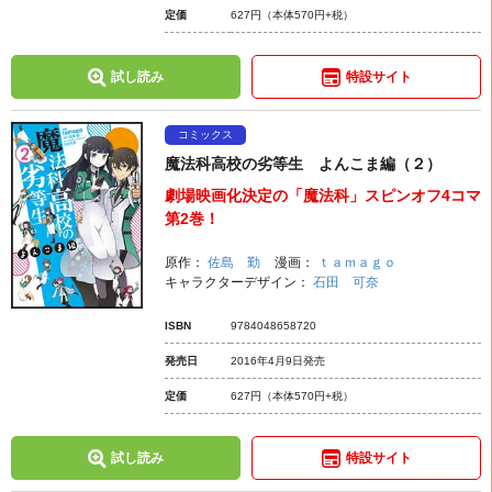
定価
627円
（本体570円+税）
試し読み
特設サイト
コミックス
魔法科高校の劣等生 よんこま編（２）
劇場映画化決定の「魔法科」スピンオフ4コマ
第2巻！
原作：
佐島 勤
漫画：
ｔａｍａｇｏ
キャラクターデザイン：
石田 可奈
ISBN
9784048658720
発売日
2016年4月9日発売
定価
627円
（本体570円+税）
試し読み
特設サイト