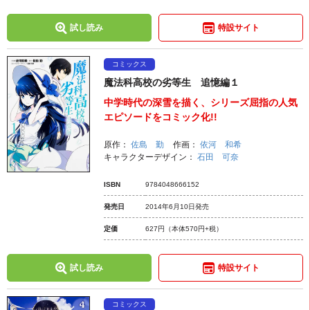
試し読み
特設サイト
コミックス
魔法科高校の劣等生 追憶編１
中学時代の深雪を描く、シリーズ屈指の人気
エピソードをコミック化!!
原作：
佐島 勤
作画：
依河 和希
キャラクターデザイン：
石田 可奈
ISBN
9784048666152
発売日
2014年6月10日発売
定価
627円
（本体570円+税）
試し読み
特設サイト
コミックス