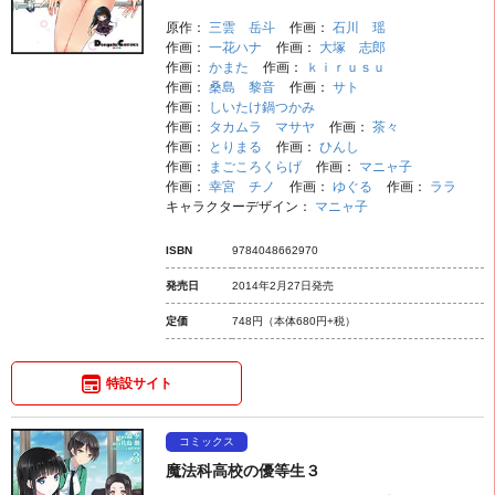
原作：
三雲 岳斗
作画：
石川 瑶
作画：
一花ハナ
作画：
大塚 志郎
作画：
かまた
作画：
ｋｉｒｕｓｕ
作画：
桑島 黎音
作画：
サト
作画：
しいたけ鍋つかみ
作画：
タカムラ マサヤ
作画：
茶々
作画：
とりまる
作画：
ひんし
作画：
まごころくらげ
作画：
マニャ子
作画：
幸宮 チノ
作画：
ゆぐる
作画：
ララ
キャラクターデザイン：
マニャ子
ISBN
9784048662970
発売日
2014年2月27日発売
定価
748円
（本体680円+税）
特設サイト
コミックス
魔法科高校の優等生３