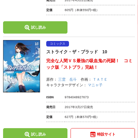
発売日
2017年4月22日発売
定価
605円
（本体550円+税）
試し読み
コミックス
ストライク・ザ・ブラッド 10
完全な人間ＶＳ最強の吸血鬼の死闘！ コミ
ック版「ストブラ」完結！
原作：
三雲 岳斗
作画：
ＴＡＴＥ
キャラクターデザイン：
マニャ子
ISBN
9784048927673
発売日
2017年3月27日発売
定価
627円
（本体570円+税）
試し読み
特設サイト