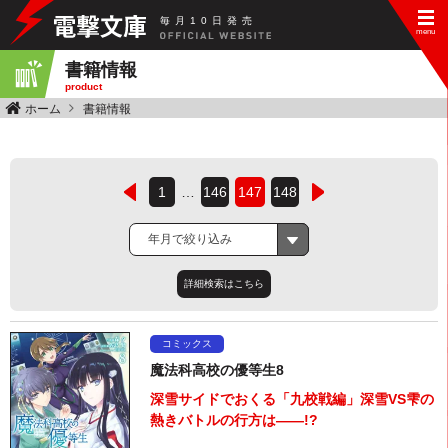
毎
月
10
日
発
売
書籍情報
product
ホーム
書籍情報
1
…
146
147
148
年月で絞り込み
詳細検索はこちら
コミックス
魔法科高校の優等生8
深雪サイドでおくる「九校戦編」深雪VS雫の
熱きバトルの行方は――!?