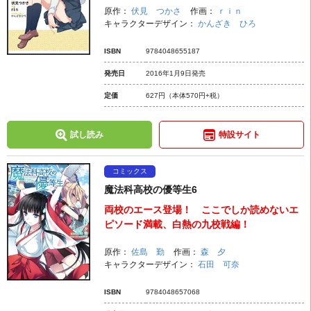
原作：
伏見 つかさ
作画：
ｒｉｎ
キャラクターデザイン：
かんざき ひろ
ISBN
9784048655187
発売日
2016年1月9日発売
定価
627円
（本体570円+税）
試し読み
特設サイト
コミックス
魔法科高校の優等生6
両校のエース登場！ ここでしか読めないエ
ピソード満載、白熱の九校戦編！
原作：
佐島 勤
作画：
森 夕
キャラクターデザイン：
石田 可奈
ISBN
9784048657068