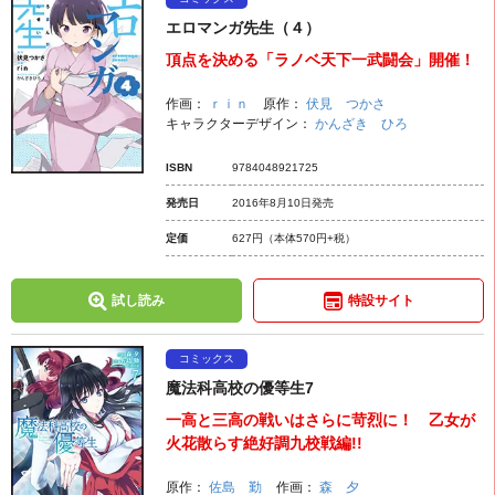
エロマンガ先生（４）
頂点を決める「ラノベ天下一武闘会」開催！
作画：
ｒｉｎ
原作：
伏見 つかさ
キャラクターデザイン：
かんざき ひろ
ISBN
9784048921725
発売日
2016年8月10日発売
定価
627円
（本体570円+税）
試し読み
特設サイト
コミックス
魔法科高校の優等生7
一高と三高の戦いはさらに苛烈に！ 乙女が
火花散らす絶好調九校戦編!!
原作：
佐島 勤
作画：
森 夕