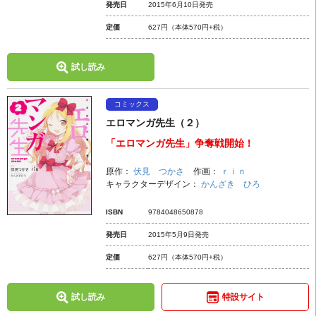
発売日
2015年6月10日発売
定価
627円
（本体570円+税）
試し読み
コミックス
エロマンガ先生（２）
「エロマンガ先生」争奪戦開始！
原作：
伏見 つかさ
作画：
ｒｉｎ
キャラクターデザイン：
かんざき ひろ
ISBN
9784048650878
発売日
2015年5月9日発売
定価
627円
（本体570円+税）
試し読み
特設サイト