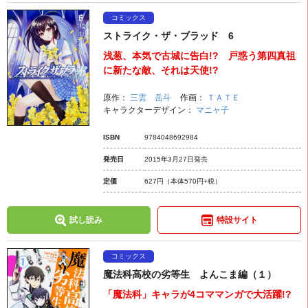
コミックス
ストライク・ザ・ブラッド 6
浅葱、本気で古城に告白!? 戸惑う第四真祖
に新たな敵、それは天使!?
原作：
三雲 岳斗
作画：
ＴＡＴＥ
キャラクターデザイン：
マニャ子
ISBN
9784048692984
発売日
2015年3月27日発売
定価
627円
（本体570円+税）
試し読み
特設サイト
コミックス
魔法科高校の劣等生 よんこま編（１）
「魔法科」キャラが4コママンガで大活躍!?