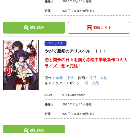
発売日
2015年12月10日発売
定価
627円
（本体570円+税）
試し読み
特設サイト
コミックス
やがて魔剱のアリスベル ＩＩＩ
恋と闘争の日々を描く赤松中学最新作コミカ
ライズ、堂々完結！
原作：
赤松 中学
作画：
滝乃 大祐
キャラクターデザイン：
閏 月戈
ISBN
9784048655286
発売日
2015年11月10日発売
定価
627円
（本体570円+税）
試し読み