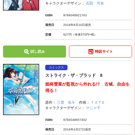
キャラクターデザイン：
石田 可奈
ISBN
9784048921763
発売日
2016年8月10日発売
定価
627円
（本体570円+税）
試し読み
特設サイト
コミックス
ストライク・ザ・ブラッド 8
姫柊雪菜が監視から外れる!? 古城、自由を
得る！
原作：
三雲 岳斗
作画：
ＴＡＴＥ
キャラクターデザイン：
マニャ子
ISBN
9784048657402
発売日
2016年4月27日発売