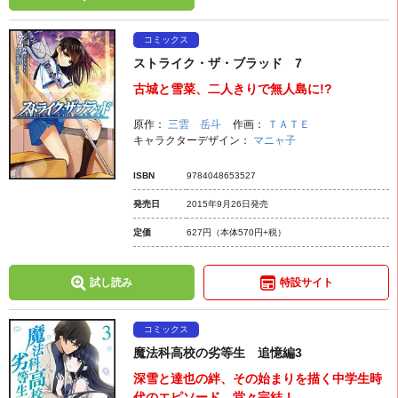
コミックス
ストライク・ザ・ブラッド 7
古城と雪菜、二人きりで無人島に!?
原作：
三雲 岳斗
作画：
ＴＡＴＥ
キャラクターデザイン：
マニャ子
ISBN
9784048653527
発売日
2015年9月26日発売
定価
627円
（本体570円+税）
試し読み
特設サイト
コミックス
魔法科高校の劣等生 追憶編3
深雪と達也の絆、その始まりを描く中学生時
代のエピソード、堂々完結！