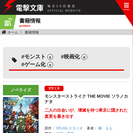
毎
月
10
日
発
売
書籍情報
product
ホーム
書籍情報
モンスト
映画化
x
x
ゲーム化
x
電撃文庫
ノベライズ
モンスターストライク THE MOVIE ソラノカ
ナタ
二人の出会いが、壊滅を待つ東京に隠された
真実を暴き出す
原作：
XFLAG スタジオ
著者：
橘 もも