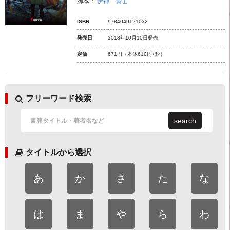
脚本：
伊神 貴世
ISBN
9784049121032
発売日
2018年10月10日発売
定価
671円
（本体610円+税）
フリーワード検索
search
タイトルから選択
あ
か
さ
た
な
は
ま
や
ら
わ