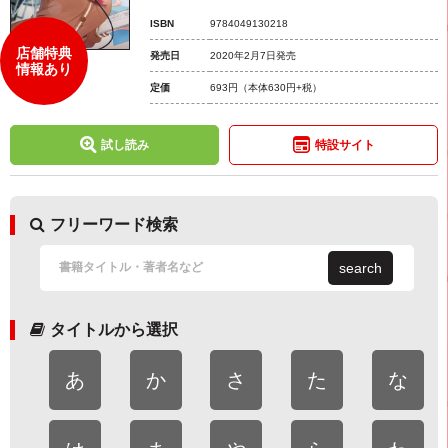
ISBN
9784049130218
店舗特典
発売日
2020年2月7日発売
情報あり
定価
693円
（本体630円+税）
試し読み
特設サイト
フリーワード検索
search
タイトルから選択
あ
か
さ
た
な