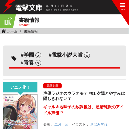
毎
月
10
日
発
売
書籍情報
product
ホーム
書籍情報
学園
電撃小説大賞
x
x
青春
x
電撃文庫
アニメ化！
声優ラジオのウラオモテ #01 夕陽とやすみは
隠しきれない？
ギャル＆地味子の放課後は、超清純派のアイ
ドル声優!?
著者：
二月 公
イラスト：
さばみぞれ