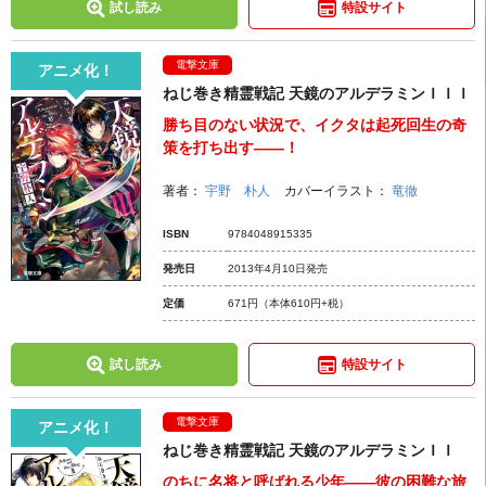
試し読み
特設サイト
電撃文庫
アニメ化！
ねじ巻き精霊戦記 天鏡のアルデラミンＩＩＩ
勝ち目のない状況で、イクタは起死回生の奇
策を打ち出す――！
著者：
宇野 朴人
カバーイラスト：
竜徹
ISBN
9784048915335
発売日
2013年4月10日発売
定価
671円
（本体610円+税）
試し読み
特設サイト
電撃文庫
アニメ化！
ねじ巻き精霊戦記 天鏡のアルデラミンＩＩ
のちに名将と呼ばれる少年――彼の困難な旅