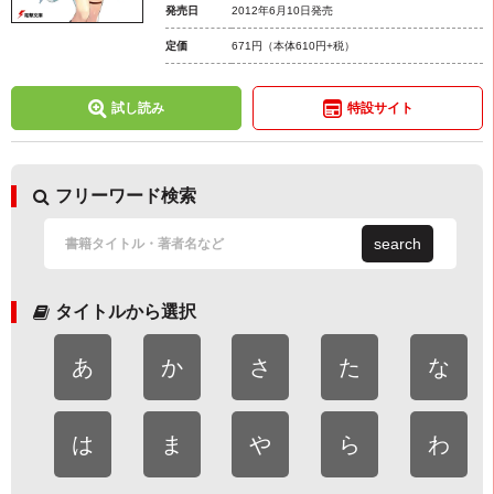
発売日
2012年6月10日発売
定価
671円
（本体610円+税）
試し読み
特設サイト
フリーワード検索
search
タイトルから選択
あ
か
さ
た
な
は
ま
や
ら
わ