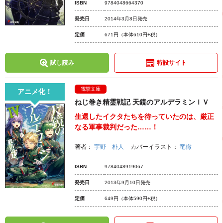
ISBN
9784048664370
発売日
2014年3月8日発売
定価
671円
（本体610円+税）
試し読み
特設サイト
電撃文庫
アニメ化！
ねじ巻き精霊戦記 天鏡のアルデラミンＩＶ
生還したイクタたちを待っていたのは、厳正
なる軍事裁判だった……！
著者：
宇野 朴人
カバーイラスト：
竜徹
ISBN
9784048919067
発売日
2013年9月10日発売
定価
649円
（本体590円+税）