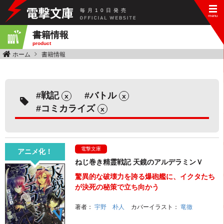
毎
月
10
日
発
売
書籍情報
product
ホーム
書籍情報
戦記
バトル
x
x
コミカライズ
x
電撃文庫
アニメ化！
ねじ巻き精霊戦記 天鏡のアルデラミンＶ
驚異的な破壊力を誇る爆砲艦に、イクタたち
が決死の秘策で立ち向かう
著者：
宇野 朴人
カバーイラスト：
竜徹