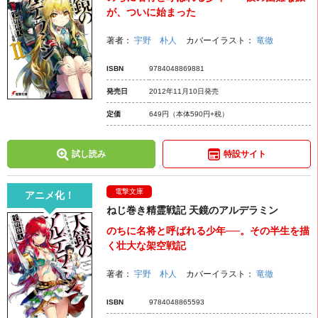
が、ついに始まった
著者：
宇野 朴人
カバーイラスト：
竜徹
ISBN
9784048869881
発売日
2012年11月10日発売
定価
649円
（本体590円+税）
試し読み
特設サイト
電撃文庫
アニメ化！
ねじ巻き精霊戦記 天鏡のアルデラミン
のちに名将と呼ばれる少年──。その半生を描
く壮大な架空戦記
著者：
宇野 朴人
カバーイラスト：
竜徹
ISBN
9784048865593