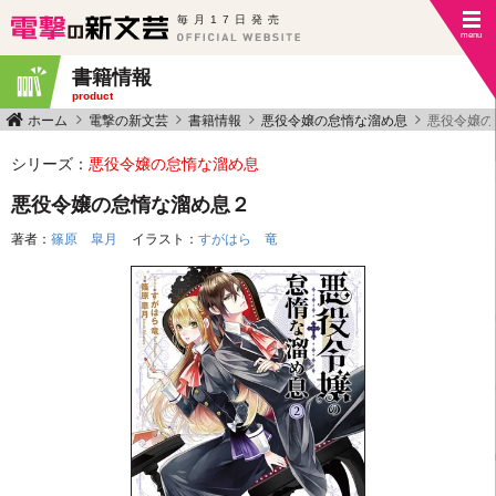
毎月17日発売
書籍情報
product
ホーム
電撃の新文芸
書籍情報
悪役令嬢の怠惰な溜め息
悪役令嬢の
シリーズ：
悪役令嬢の怠惰な溜め息
悪役令嬢の怠惰な溜め息２
著者：
篠原 皐月
イラスト：
すがはら 竜