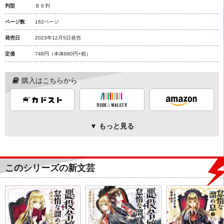
判型
Ｂ６判
ページ数
162ページ
発売日
2023年12月5日発売
定価
748円
（本体680円+税）
購入はこちらから
▼ もっと見る
このシリーズの新文芸