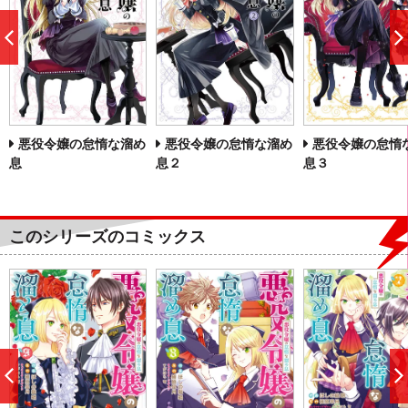
前
へ
悪役令嬢の怠惰な溜め
悪役令嬢の怠惰な溜め
悪役令嬢の怠惰
息
息２
息３
このシリーズのコミックス
前