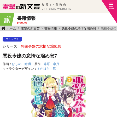
毎月17日発売
書籍情報
product
ホーム
電撃の新文芸
書籍情報
悪役令嬢の怠惰な溜め息
悪役令嬢の
コミックス
シリーズ：
悪役令嬢の怠惰な溜め息
悪役令嬢の怠惰な溜め息7
作画：
ほしの 総明
原作：
篠原 皐月
キャラクターデザイン：
すがはら 竜