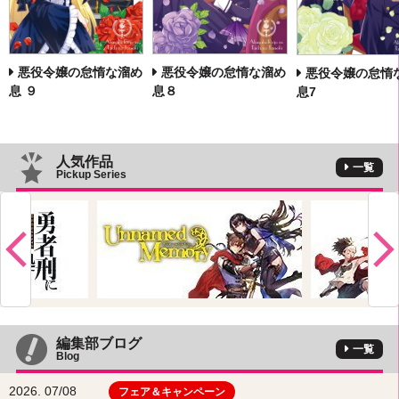
へ
悪役令嬢の怠惰な溜め
悪役令嬢の怠惰な溜め
悪役令嬢の怠惰
息 ９
息８
息7
人気作品
一覧
Pickup Series
編集部ブログ
一覧
Blog
2026. 07/08
フェア＆キャンペーン