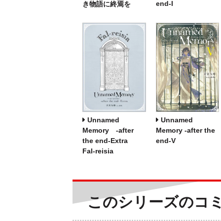
end-I
き物語に終焉を
Unnamed
Unnamed
Memory -after
Memory -after the
the end-Extra
end-V
Fal-reisia
このシリーズのコ