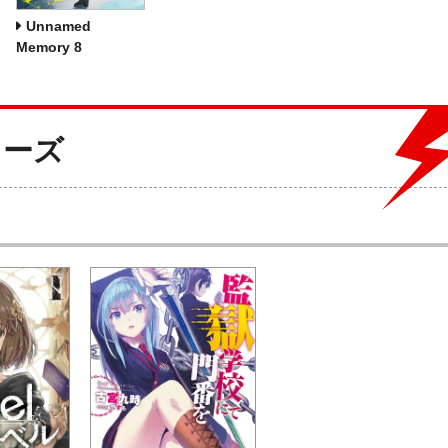
Unnamed
Memory 8
リーズ