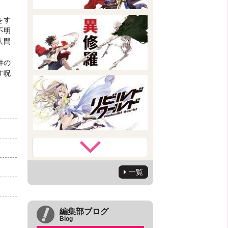
をす
不明
人間
件の
す呪
一覧
編集部ブログ
Blog