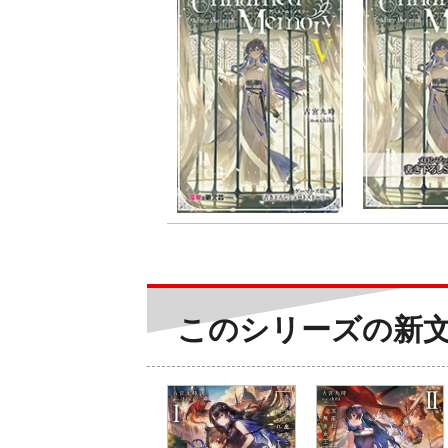
このシリーズの新