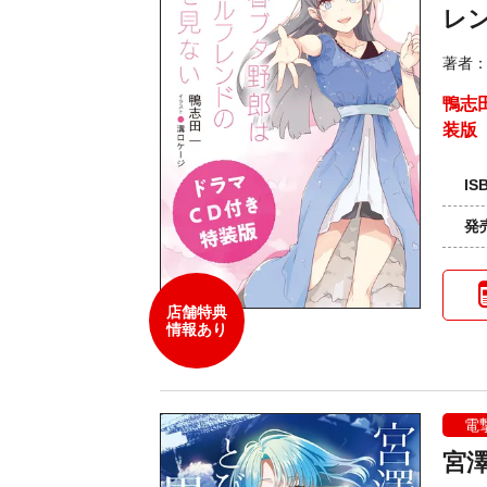
レ
著者
鴨志
装版
IS
発
店舗特典
情報あり
電
宮