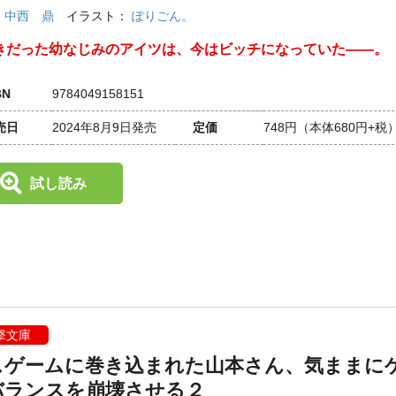
：
中西 鼎
イラスト：
ぽりごん。
きだった幼なじみのアイツは、今はビッチになっていた――。
BN
9784049158151
売日
2024年8月9日発売
定価
748円
（本体680円+税
試し読み
撃文庫
スゲームに巻き込まれた山本さん、気ままに
バランスを崩壊させる２