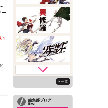
～
ヤー
第４
+税）
一覧
編集部ブログ
Blog