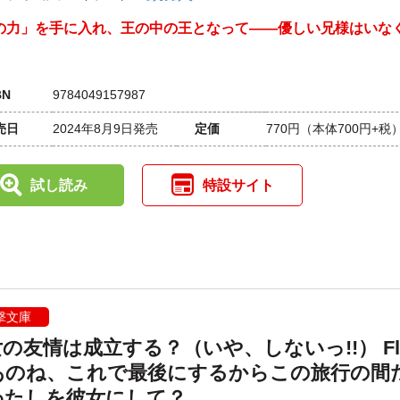
の力」を手に入れ、王の中の王となって――優しい兄様はいな
。
BN
9784049157987
売日
2024年8月9日発売
定価
770円
（本体700円+税
試し読み
特設サイト
撃文庫
の友情は成立する？（いや、しないっ!!） Fl
. あのね、これで最後にするからこの旅行の間
わたしを彼女にして？