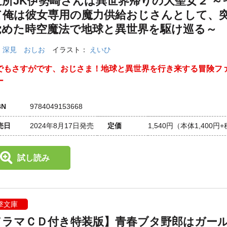
近所JK伊勢崎さんは異世界帰りの大聖女２ ～
て俺は彼女専用の魔力供給おじさんとして、
覚めた時空魔法で地球と異世界を駆け巡る～
：
深見 おしお
イラスト：
えいひ
でもさすがです、おじさま！地球と異世界を行き来する冒険フ
ー
BN
9784049153668
売日
2024年8月17日発売
定価
1,540円
（本体1,400円
試し読み
撃文庫
ドラマＣＤ付き特装版】青春ブタ野郎はガー