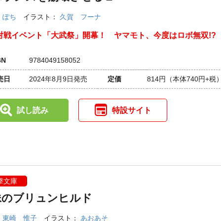
：
ぽち
イラスト：
久賀 フーナ
対戦イベント「大武祭」開幕！ ヤマモト、今度はロボ無双!?
BN
9784049158052
売日
2024年8月9日発売
定価
814円
（本体740円+税
試し読み
特設サイト
撃文庫
妹のブリュンヒルド
：
東崎 惟子
イラスト：
あおあそ