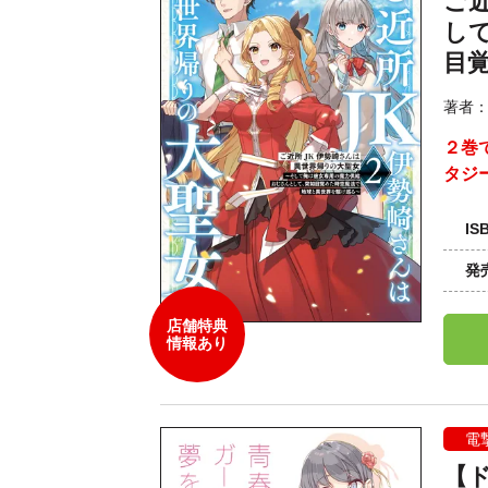
ご
し
目
著者
２巻
タジ
IS
発
店舗特典
情報あり
電
【