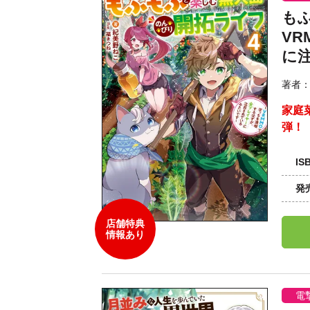
も
V
に
著者
家庭
弾！
IS
発
店舗特典
情報あり
電