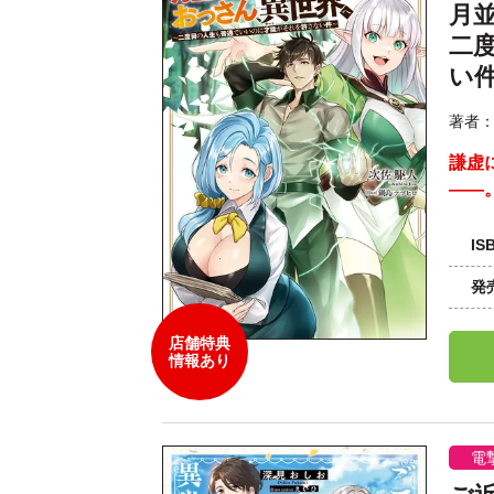
月
二
い
著者
謙虚
――
IS
発
店舗特典
情報あり
電