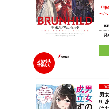
「神
った
IS
発
店舗特典
情報あり
電
男女
9
け