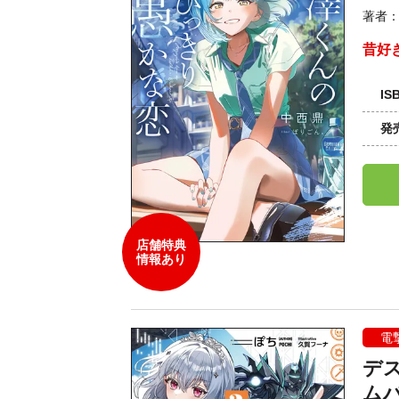
著者
昔好
IS
発
店舗特典
情報あり
電
デ
ム