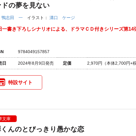
ンドの夢を見ない
：
鴨志田 一
イラスト：
溝口 ケージ
田一書き下ろしシナリオによる、ドラマＣＤ付きシリーズ第14
BN
9784049157857
売日
2024年8月9日発売
定価
2,970円
（本体2,700円+
特設サイト
撃文庫
澤くんのとびっきり愚かな恋