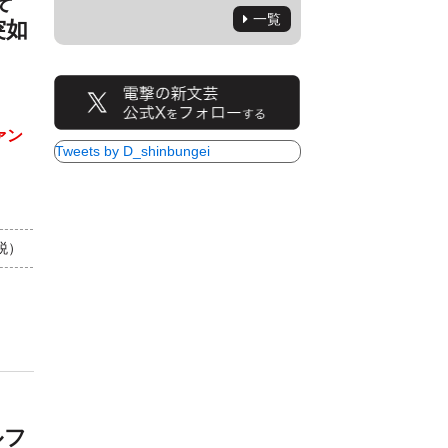
そ
一覧
突如
ァン
Tweets by D_shinbungei
+税）
ルフ