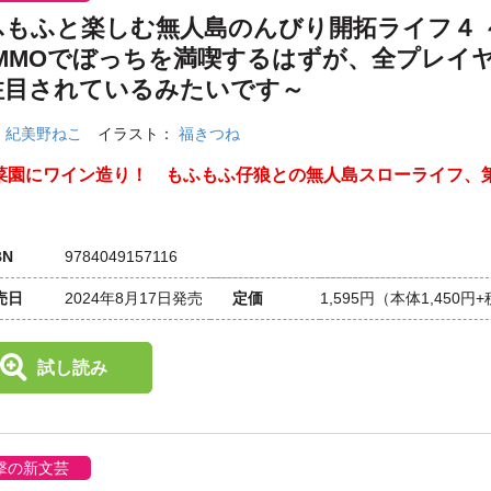
ふもふと楽しむ無人島のんびり開拓ライフ４ 
RMMOでぼっちを満喫するはずが、全プレイ
注目されているみたいです～
：
紀美野ねこ
イラスト：
福きつね
菜園にワイン造り！ もふもふ仔狼との無人島スローライフ、
BN
9784049157116
売日
2024年8月17日発売
定価
1,595円
（本体1,450円
試し読み
撃の新文芸