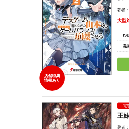
著者
大型
IS
発
店舗特典
情報あり
電
王
著者