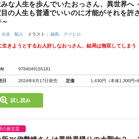
並みな人生を歩んでいたおっさん、異世界へ 
度目の人生も普通でいいのに才能がそれを許
件～
：
次佐 駆人
イラスト：
鍋島 テツヒロ
に生きようとするお人好しなおっさん、結局は無双してしまう
。
BN
9784049155181
売日
2024年8月17日発売
定価
1,430円
（本体1,300円
試し読み
撃の新文芸