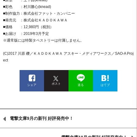
■原型 ：上下茜(knead)
■彩色 ：村川勝心(knead)
■制作協力：株式会社ファット・カンパニー
■発売元 ：株式会社ＫＡＤＯＫＡＷＡ
■価格 ：12,980円（税別）
■お届け ：2019年3月予定
※通常版には特製タペストリーは付属しません。
(C)2017 川原 礫／ＫＡＤＯＫＡＷＡ アスキー・メディアワークス／SAO-A Proj
ect
ポスト
シェア
送る
はてブ
電撃文庫9月の新刊 好評発売中！