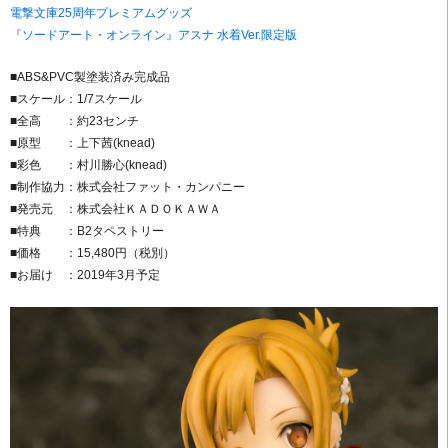
電撃文庫25周年プレミアムグッズ
『ソードアート・オンライン』アスナ 水着Ver.限定版
■ABS&PVC製塗装済み完成品
■スケール：1/7スケール
■全高 ：約23センチ
■原型 ：上下茜(knead)
■彩色 ：村川勝心(knead)
■制作協力：株式会社ファット・カンパニー
■発売元 ：株式会社ＫＡＤＯＫＡＷＡ
■特典 ：B2タペストリー
■価格 ：15,480円（税別）
■お届け ：2019年3月予定