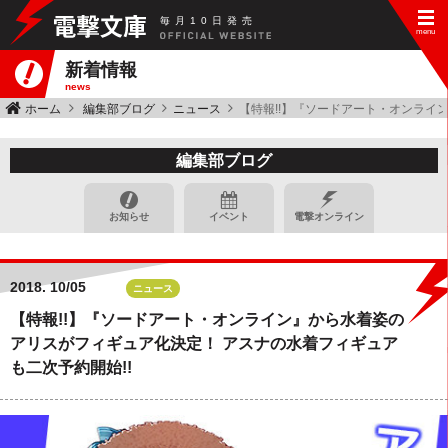
毎
月
10
日
発
売
新着情報
news
ホーム
編集部ブログ
ニュース
【特報!!】『ソードアート・オンライ
編集部ブログ
お知らせ
イベント
電撃オンライン
2018.
10/05
ニュース
【特報!!】『ソードアート・オンライン』から⽔着姿の
アリスがフィギュア化決定！ アスナの水着フィギュア
も⼆次予約開始!!