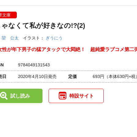
撃文庫
ゃなくて私が好きなの!?(2)
：
望 公太
イラスト：
ぎうにう
女性が年下男子の猛アタックで大悶絶！ 超純愛ラブコメ第二
BN
9784049131543
売日
2020年4月10日発売
定価
693円
（本体630円+税
試し読み
特設サイト