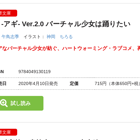
撃文庫
I ‐アギ‐ Ver.2.0 バーチャル少女は踊りたい
：
午鳥志季
イラスト：
神岡 ちろる
アなバーチャル少女が紡ぐ、ハートウォーミング・ラブコメ、
BN
9784049130119
売日
2020年4月10日発売
定価
715円
（本体650円+税
試し読み
撃文庫