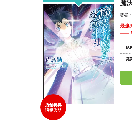
魔
著者
最強
――
IS
発
店舗特典
情報あり