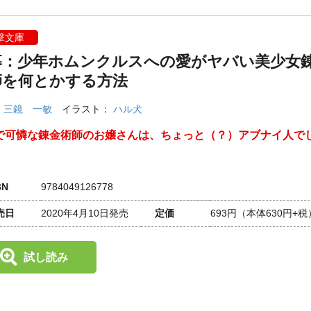
撃文庫
募：少年ホムンクルスへの愛がヤバい美少女
師を何とかする方法
：
三鏡 一敏
イラスト：
ハル犬
で可憐な錬金術師のお嬢さんは、ちょっと（？）アブナイ人で
BN
9784049126778
売日
2020年4月10日発売
定価
693円
（本体630円+税
試し読み