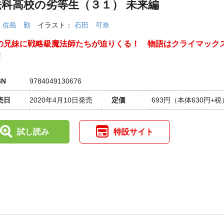
法科高校の劣等生（３１） 未来編
：
佐島 勤
イラスト：
石田 可奈
の兄妹に戦略級魔法師たちが迫りくる！ 物語はクライマック
！
BN
9784049130676
売日
2020年4月10日発売
定価
693円
（本体630円+税
試し読み
特設サイト