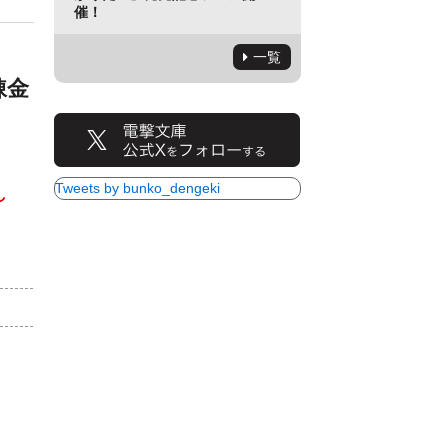
催！
一覧
錬金
Tweets by bunko_dengeki
し
）