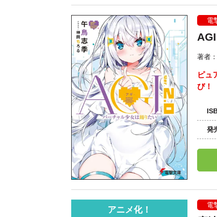
電
AG
著者
ピュ
び！
IS
発
電
アニメ化！