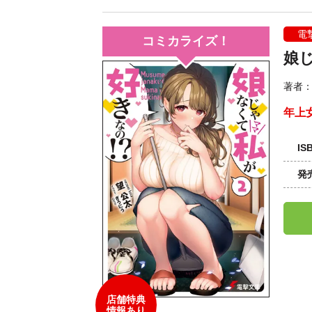
電
コミカライズ！
娘じ
著者
年上
IS
発
店舗特典
情報あり