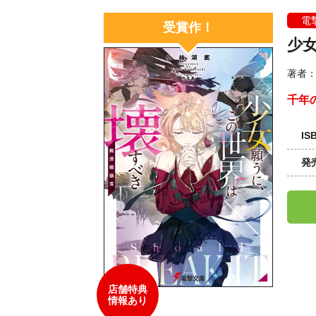
電
受賞作！
少
著者
千年
IS
発
店舗特典
情報あり