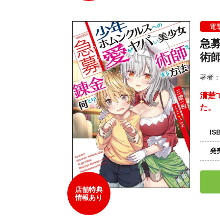
電
急
術
著者
清楚
た。
IS
発
店舗特典
情報あり