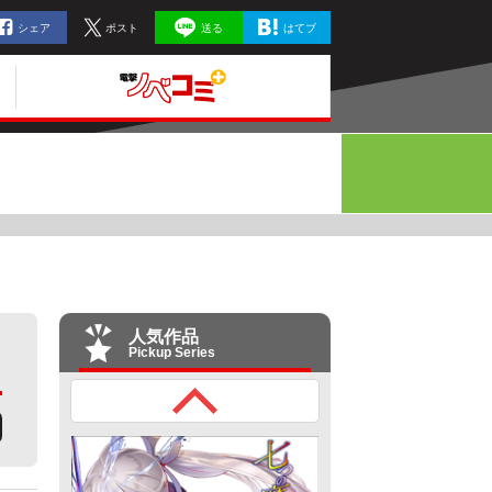
シェア
ポスト
送る
はてブ
人気作品
Pickup Series