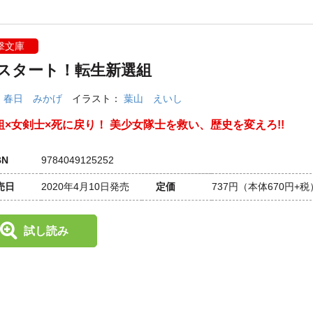
撃文庫
:スタート！転生新選組
：
春日 みかげ
イラスト：
葉山 えいし
組×女剣士×死に戻り！ 美少女隊士を救い、歴史を変えろ!!
BN
9784049125252
売日
2020年4月10日発売
定価
737円
（本体670円+税
試し読み