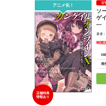
電
アニメ化！
ソ
ゲ
―
著者
時雨
IS
発
店舗特典
情報あり