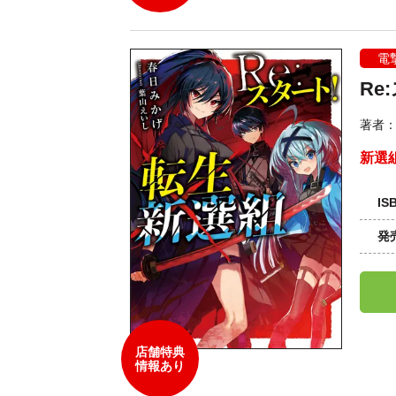
電
Re
著者
新選
IS
発
店舗特典
情報あり