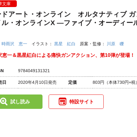
撃文庫
ードアート・オンライン オルタナティブ ガ
イル・オンラインX ―ファイブ・オーディー
：
時雨沢 恵一
イラスト：
黒星 紅白
原案・監修：
川原 礫
沢恵一＆黒星紅白による痛快ガンアクション、第10弾が登場！
BN
9784049131321
売日
2020年4月10日発売
定価
803円
（本体730円+税
試し読み
特設サイト