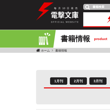
毎
月
10
日
発
売
書籍情報
product
ホーム
書籍情報
1月刊
2月刊
3月刊