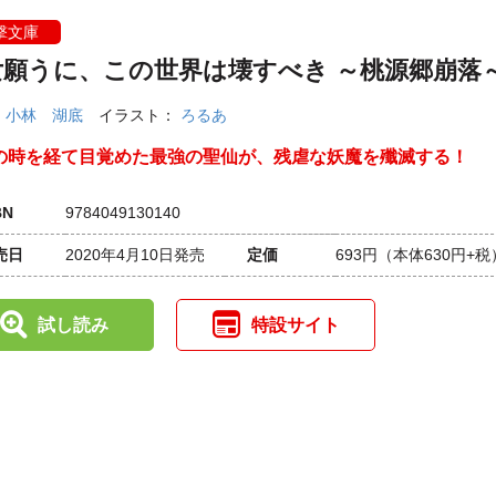
撃文庫
女願うに、この世界は壊すべき ～桃源郷崩落
：
小林 湖底
イラスト：
ろるあ
の時を経て目覚めた最強の聖仙が、残虐な妖魔を殲滅する！
BN
9784049130140
売日
2020年4月10日発売
定価
693円
（本体630円+税
試し読み
特設サイト