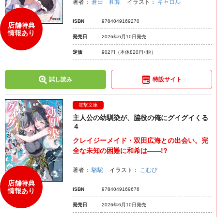
著者：
倉田 和算
イラスト：
キャロル
ISBN
9784049169270
店舗特典
情報あり
発売日
2026年6月10日発売
定価
902円
（本体820円+税）
試し読み
特設サイト
電撃文庫
主人公の幼馴染が、脇役の俺にグイグイくる
４
クレイジーメイド・双田広海との出会い。完
全な未知の困難に和希は――!?
著者：
駱駝
イラスト：
こむぴ
店舗特典
ISBN
9784049169676
情報あり
発売日
2026年6月10日発売