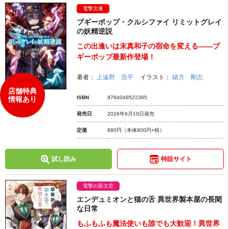
電撃文庫
ブギーポップ・クルシファイ リミットグレイ
の妖精逆説
この出逢いは末真和子の宿命を変える――ブ
ギーポップ最新作登場！
著者：
上遠野 浩平
イラスト：
緒方 剛志
店舗特典
ISBN
9784049522365
情報あり
発売日
2026年6月10日発売
定価
880円
（本体800円+税）
試し読み
特設サイト
電撃の新文芸
エンデュミオンと猫の舌 異世界製本屋の長閑
な日常
もふもふも魔法使いも誰でも大歓迎！異世界