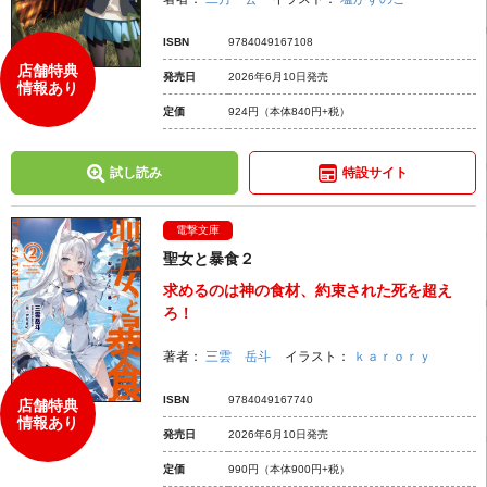
ISBN
9784049167108
店舗特典
発売日
2026年6月10日発売
情報あり
定価
924円
（本体840円+税）
試し読み
特設サイト
電撃文庫
聖女と暴食２
求めるのは神の食材、約束された死を超え
ろ！
著者：
三雲 岳斗
イラスト：
ｋａｒｏｒｙ
ISBN
9784049167740
店舗特典
情報あり
発売日
2026年6月10日発売
定価
990円
（本体900円+税）