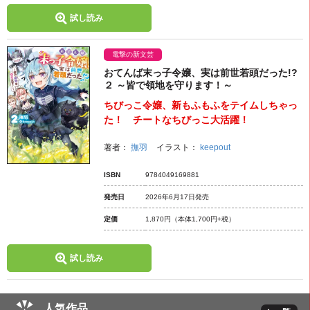
試し読み
電撃の新文芸
おてんば末っ子令嬢、実は前世若頭だった!?
２ ～皆で領地を守ります！～
ちびっこ令嬢、新もふもふをテイムしちゃっ
た！ チートなちびっこ大活躍！
著者：
撫羽
イラスト：
keepout
ISBN
9784049169881
発売日
2026年6月17日発売
定価
1,870円
（本体1,700円+税）
試し読み
人気作品