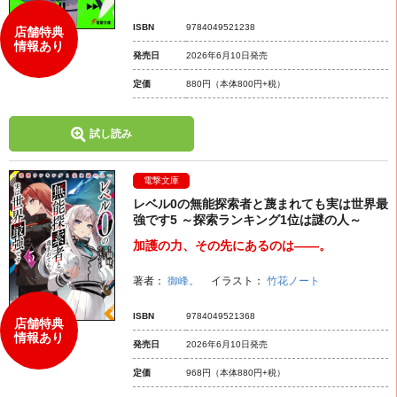
ISBN
9784049521238
店舗特典
情報あり
発売日
2026年6月10日発売
定価
880円
（本体800円+税）
試し読み
電撃文庫
レベル0の無能探索者と蔑まれても実は世界最
強です5 ～探索ランキング1位は謎の人～
加護の力、その先にあるのは――。
著者：
御峰。
イラスト：
竹花ノート
ISBN
9784049521368
店舗特典
情報あり
発売日
2026年6月10日発売
定価
968円
（本体880円+税）