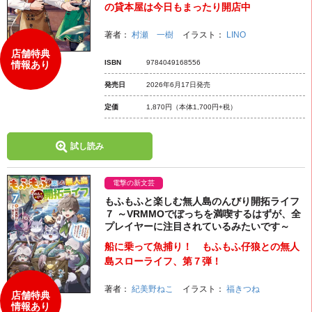
の貸本屋は今日もまったり開店中
著者：
村瀬 一樹
イラスト：
LINO
店舗特典
ISBN
9784049168556
情報あり
発売日
2026年6月17日発売
定価
1,870円
（本体1,700円+税）
試し読み
電撃の新文芸
もふもふと楽しむ無人島のんびり開拓ライフ
７ ～VRMMOでぼっちを満喫するはずが、全
プレイヤーに注目されているみたいです～
船に乗って魚捕り！ もふもふ仔狼との無人
島スローライフ、第７弾！
著者：
紀美野ねこ
イラスト：
福きつね
店舗特典
情報あり