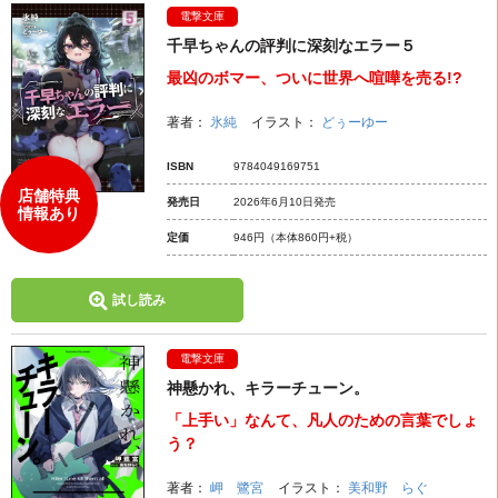
電撃文庫
千早ちゃんの評判に深刻なエラー５
最凶のボマー、ついに世界へ喧嘩を売る!?
著者：
氷純
イラスト：
どぅーゆー
ISBN
9784049169751
店舗特典
発売日
2026年6月10日発売
情報あり
定価
946円
（本体860円+税）
試し読み
電撃文庫
神懸かれ、キラーチューン。
「上手い」なんて、凡人のための言葉でしょ
う？
著者：
岬 鷺宮
イラスト：
美和野 らぐ