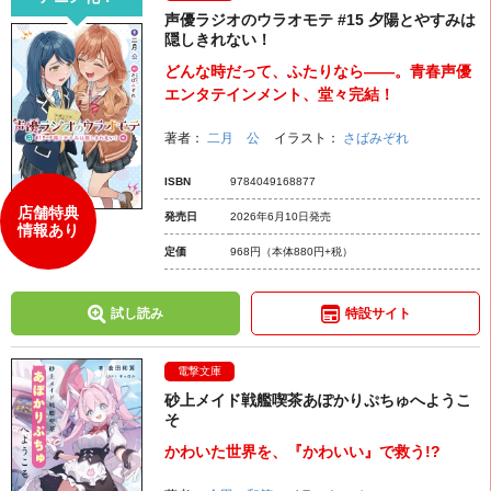
声優ラジオのウラオモテ #15 夕陽とやすみは
隠しきれない！
どんな時だって、ふたりなら――。青春声優
エンタテインメント、堂々完結！
著者：
二月 公
イラスト：
さばみぞれ
ISBN
9784049168877
店舗特典
発売日
2026年6月10日発売
情報あり
定価
968円
（本体880円+税）
試し読み
特設サイト
電撃文庫
砂上メイド戦艦喫茶あぽかりぷちゅへようこ
そ
かわいた世界を、『かわいい』で救う!?