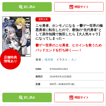
試し読み
特設サイト
電撃文庫
ニセ勇者、ホンモノになる ～鬱ゲー世界の極
悪勇者に転生したので、最強の“先代勇者”と
して原作知識で無双したら【大人気キャラ】
になってしまった～
鬱ゲー世界のニセ勇者、ヒロインを救うため
バッドエンドを打ち砕く――！
店舗特典
著者：
桜木桜
イラスト：
火ノ
情報あり
ISBN
9784049521801
発売日
2026年6月10日発売
定価
880円
（本体800円+税）
試し読み
特設サイト