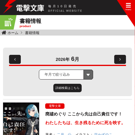
毎
月
10
日
発
売
書籍情報
product
ホーム
書籍情報
6
月
2026年
年月で絞り込み
詳細検索はこちら
電撃文庫
廃墟めぐり ここから先は自己責任です！
わたしたちは、生き残るために死を映す。
著者：
二月 公
イラスト：
塩かずのこ