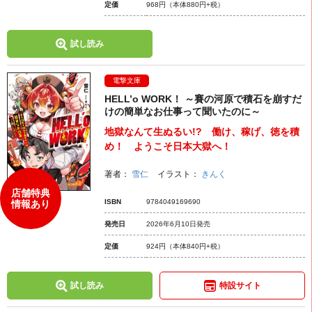
定価
968円
（本体880円+税）
試し読み
電撃文庫
HELL’o WORK！ ～賽の河原で積石を崩すだ
けの簡単なお仕事って聞いたのに～
地獄なんて生ぬるい!? 働け、稼げ、徳を積
め！ ようこそ日本大獄へ！
著者：
雪仁
イラスト：
きんく
店舗特典
ISBN
9784049169690
情報あり
発売日
2026年6月10日発売
定価
924円
（本体840円+税）
試し読み
特設サイト