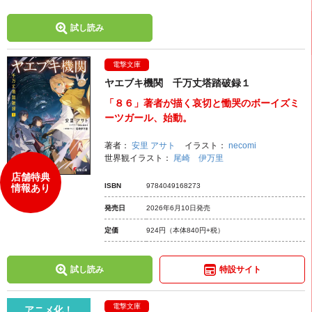
試し読み
電撃文庫
ヤエブキ機関 千万丈塔踏破録１
「８６」著者が描く哀切と慟哭のボーイズミ
ーツガール、始動。
著者：
安里 アサト
イラスト：
necomi
世界観イラスト：
尾崎 伊万里
店舗特典
ISBN
9784049168273
情報あり
発売日
2026年6月10日発売
定価
924円
（本体840円+税）
試し読み
特設サイト
電撃文庫
アニメ化！