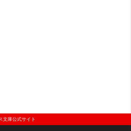
ス文庫公式サイト