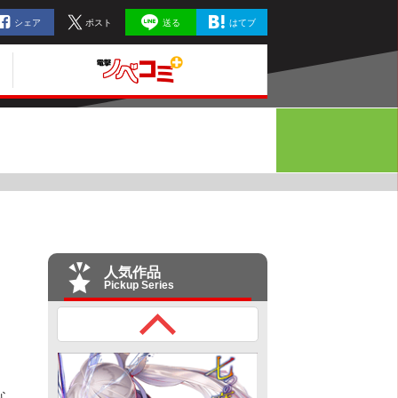
シェア
ポスト
送る
はてブ
人気作品
Pickup Series
な