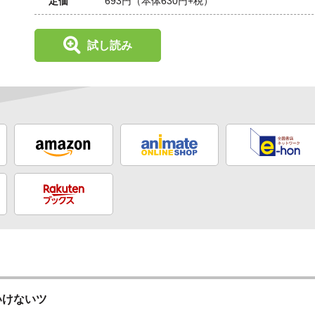
定価
693円
（本体630円+税）
試し読み
いけないツ