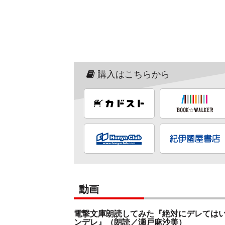
購入はこちらから
動画
電撃文庫朗読してみた『絶対にデレては
ンデレ』（朗読／瀬戸麻沙美）