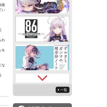
仮面
てい
玉
られ
らを
にな
る
一覧