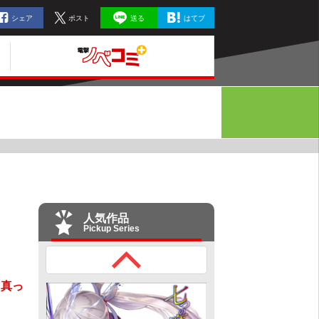
シェア
ポスト
送る
はてブ
人気作品
Pickup Series
て真っ