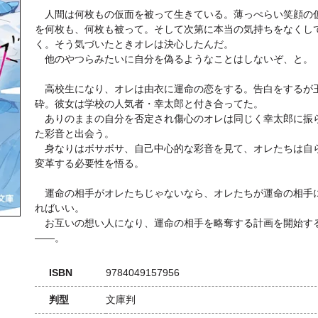
人間は何枚もの仮面を被って生きている。薄っぺらい笑顔の
を何枚も、何枚も被って。そして次第に本当の気持ちをなくし
く。そう気づいたときオレは決心したんだ。
他のやつらみたいに自分を偽るようなことはしないぞ、と。
高校生になり、オレは由衣に運命の恋をする。告白をするが
砕。彼女は学校の人気者・幸太郎と付き合ってた。
ありのままの自分を否定され傷心のオレは同じく幸太郎に振
た彩音と出会う。
身なりはボサボサ、自己中心的な彩音を見て、オレたちは自
変革する必要性を悟る。
運命の相手がオレたちじゃないなら、オレたちが運命の相手
ればいい。
お互いの想い人になり、運命の相手を略奪する計画を開始す
――。
ISBN
9784049157956
判型
文庫判