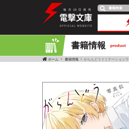
毎
月
10
日
発
売
書籍情報
product
ホーム
書籍情報
がらんどうイミテーションラ