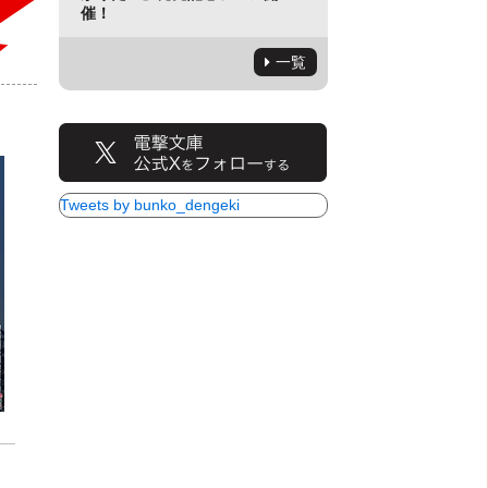
催！
一覧
Tweets by bunko_dengeki