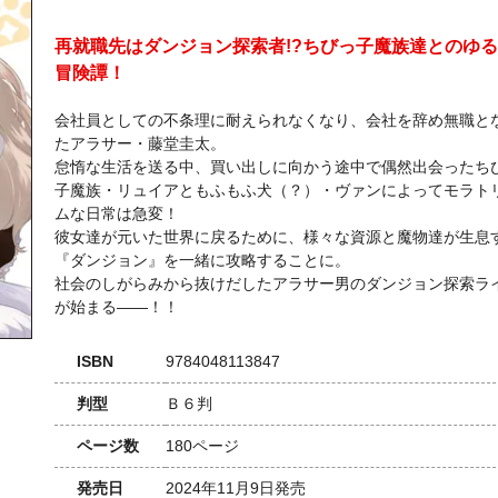
再就職先はダンジョン探索者!?ちびっ子魔族達とのゆ
冒険譚！
会社員としての不条理に耐えられなくなり、会社を辞め無職と
たアラサー・藤堂圭太。
怠惰な生活を送る中、買い出しに向かう途中で偶然出会ったち
子魔族・リュイアともふもふ犬（？）・ヴァンによってモラト
ムな日常は急変！
彼女達が元いた世界に戻るために、様々な資源と魔物達が生息
『ダンジョン』を一緒に攻略することに。
社会のしがらみから抜けだしたアラサー男のダンジョン探索ラ
が始まる――！！
ISBN
9784048113847
判型
Ｂ６判
ページ数
180ページ
発売日
2024年11月9日発売