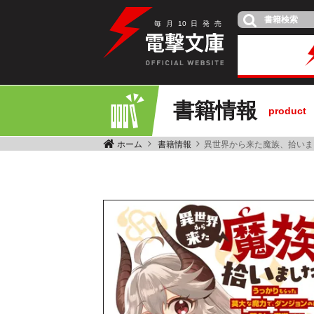
毎
月
10
日
発
売
書籍情報
product
ホーム
書籍情報
異世界から来た魔族、拾いま