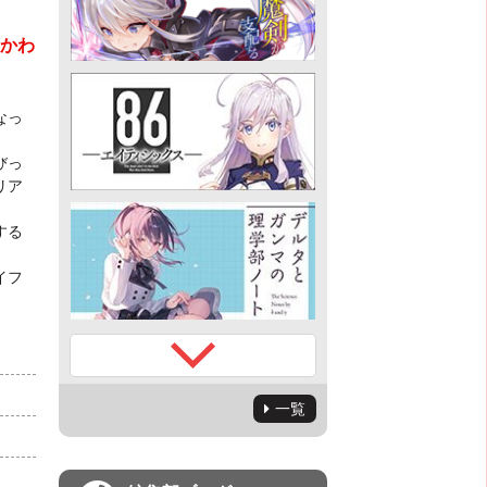
るかわ
なっ
びっ
リア
する
イフ
一覧