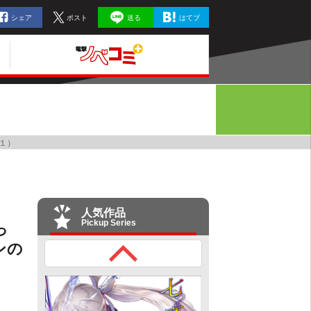
シェア
ポスト
送る
はてブ
１）
人気作品
Pickup Series
っ
ンの