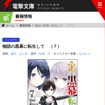
毎
月
10
日
発
売
書籍情報
product
ホーム
書籍情報
物語の黒幕に転生して （７）
コミックス
物語の黒幕に転生して （７）
漫画：
瀬川 はじめ
原作：
結城 涼
キャラクター原案：
なかむら