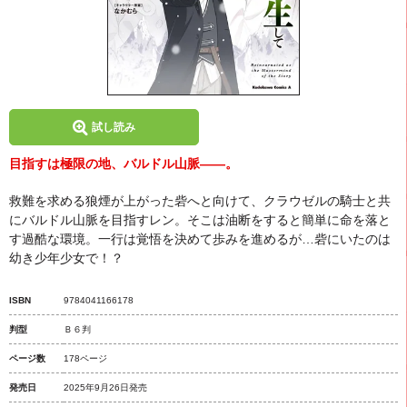
試し読み
目指すは極限の地、バルドル山脈――。
救難を求める狼煙が上がった砦へと向けて、クラウゼルの騎士と共
にバルドル山脈を目指すレン。そこは油断をすると簡単に命を落と
す過酷な環境。一行は覚悟を決めて歩みを進めるが…砦にいたのは
幼き少年少女で！？
ISBN
9784041166178
判型
Ｂ６判
ページ数
178ページ
発売日
2025年9月26日発売