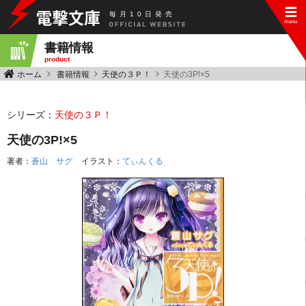
毎
月
10
日
発
売
書籍情報
product
ホーム
書籍情報
天使の３Ｐ！
天使の3P!×5
シリーズ：
天使の３Ｐ！
天使の3P!×5
著者：
蒼山 サグ
イラスト：
てぃんくる