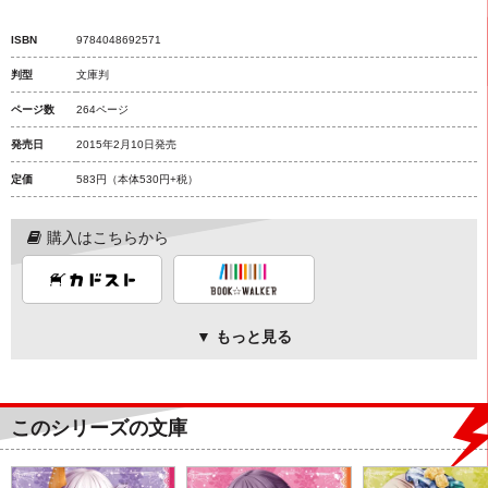
ISBN
9784048692571
判型
文庫判
ページ数
264ページ
発売日
2015年2月10日発売
定価
583円
（本体530円+税）
購入はこちらから
▼ もっと見る
このシリーズの文庫