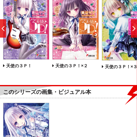
前
へ
天使の３Ｐ！
天使の３Ｐ！×２
天使の３Ｐ！×
このシリーズの画集・ビジュアル本