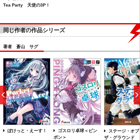
Tea Party 天使の3P！
同じ作者の作品シリーズ
著者 蒼山 サグ
前
へ
ぽけっと・えーす！
ゴスロリ卓球＜ピン
ステージ・オブ
ポン＞
ザ・グラウンド