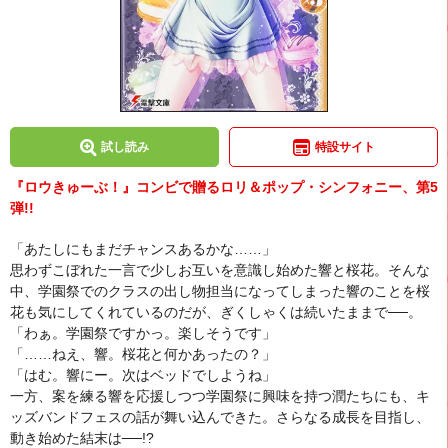
試し読み
特設サイト
『ロウきゅーぶ！』コンビで贈るロリ＆ポップ・シンフォニー、第5
弾!!
「あたしにもまだチャンスあるかな……」
思わずこぼれた一言で少しお互いを意識し始めた響と桜花。そんな
中、学園祭でのクラスの出し物担当になってしまった響のことを桜
花も気にしてくれているのだが、ぎくしゃくは続いたままで──。
「わぁ。学園祭ですかっ。楽しそうです」
「……ねえ、響。桜花と何かあったの？」
「はむ。響にー。次はベッドでしようね」
一方、案を練る響を応援しつつ学園祭に興味を持つ潤たちにも、キ
ッズバンドフェスの話が舞い込んできた。さらなる成長を目指し、
動き始めた結末は──!?