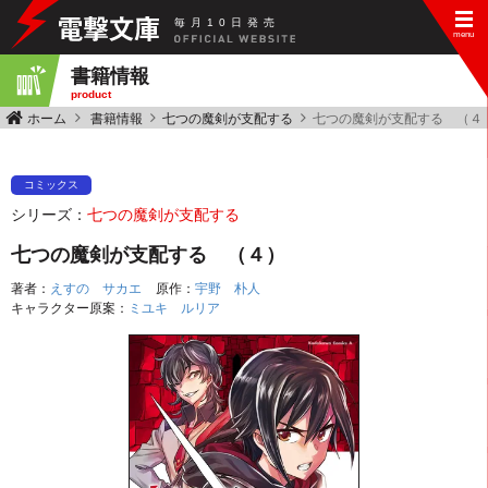
毎
月
10
日
発
売
書籍情報
product
ホーム
書籍情報
七つの魔剣が支配する
七つの魔剣が支配する （４
コミックス
シリーズ：
七つの魔剣が支配する
七つの魔剣が支配する （４）
著者：
えすの サカエ
原作：
宇野 朴人
キャラクター原案：
ミユキ ルリア