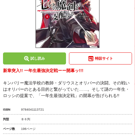
試し読み
特設サイト
新章突入!! 一年生最強決定戦ーー開幕ッ!!!
キンバリー魔法学校の教師・ダリウスとオリバーの決闘。その戦い
はオリバーのとある目的と繋がっていた……。そして謎の一年生・
ロッシの提案で、「一年生最強決定戦」の開幕が告げられる!!
ISBN
9784041113721
判型
Ｂ６判
ページ数
196ページ