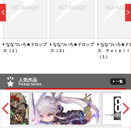
前
へ
ななついろ★ドロップ
ななついろ★ドロップ
ななついろ★ド
ス（１）
ス（２）
ス Ｐｕｒｅ！！
（１）
人気作品
一覧
Pickup Series