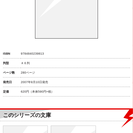
ISBN
9784840239813
判型
Ａ６判
ページ数
280ページ
発売日
2007年9月10日発売
定価
620円
（本体590円+税）
このシリーズの文庫