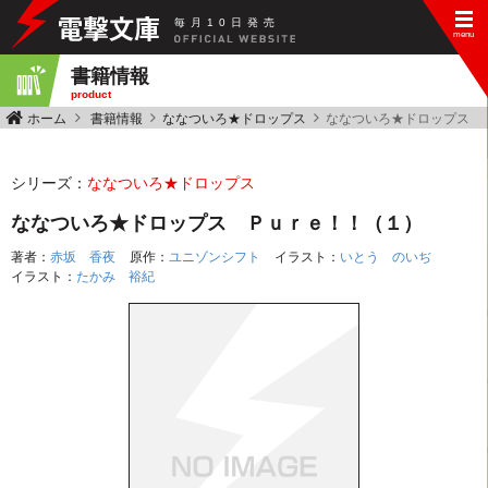
毎
月
10
日
発
売
書籍情報
product
ホーム
書籍情報
ななついろ★ドロップス
ななついろ★ドロップス 
シリーズ：
ななついろ★ドロップス
ななついろ★ドロップス Ｐｕｒｅ！！（１）
著者：
赤坂 香夜
原作：
ユニゾンシフト
イラスト：
いとう のいぢ
イラスト：
たかみ 裕紀