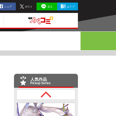
シェア
ポスト
送る
はてブ
人気作品
Pickup Series