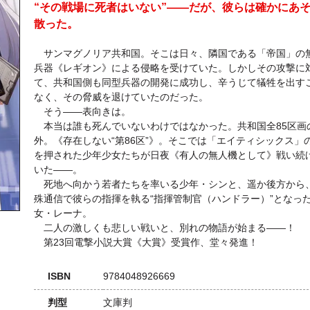
“その戦場に死者はいない”――だが、彼らは確かにあ
散った。
サンマグノリア共和国。そこは日々、隣国である「帝国」の
兵器《レギオン》による侵略を受けていた。しかしその攻撃に
て、共和国側も同型兵器の開発に成功し、辛うじて犠牲を出す
なく、その脅威を退けていたのだった。
そう――表向きは。
本当は誰も死んでいないわけではなかった。共和国全85区画
外。《存在しない“第86区”》。そこでは「エイティシックス」
を押された少年少女たちが日夜《有人の無人機として》戦い続
いた――。
死地へ向かう若者たちを率いる少年・シンと、遥か後方から
殊通信で彼らの指揮を執る“指揮管制官（ハンドラー）”となっ
女・レーナ。
二人の激しくも悲しい戦いと、別れの物語が始まる――！
第23回電撃小説大賞《大賞》受賞作、堂々発進！
ISBN
9784048926669
判型
文庫判