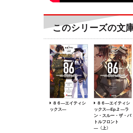
このシリーズの文
８６―エイティシ
８６―エイティシ
ックス―
ックス―Ep.2 ―ラ
ン・スルー・ザ・バ
トルフロント
―〈上〉