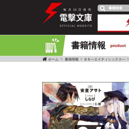
毎
月
10
日
発
売
書籍情報
product
ホーム
書籍情報
８６―エイティシックス―