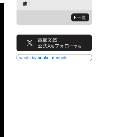
催！
一覧
Tweets by bunko_dengeki