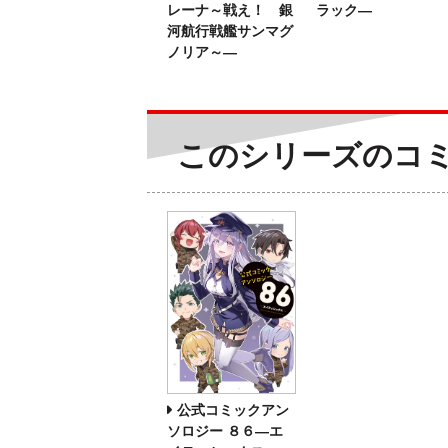
レーナ～戦え！ 銀
ラック―
河航行戦艦サンマグ
ノリア～―
このシリーズのコ
公式コミックアン
ソロジー ８６―エ