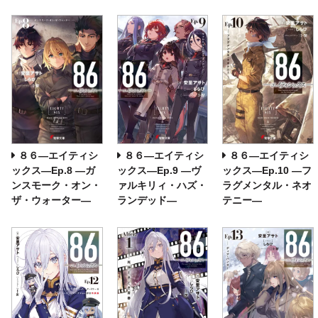
８６―エイティシ
８６―エイティシ
８６―エイティシ
ックス―Ep.8 ―ガ
ックス―Ep.9 ―ヴ
ックス―Ep.10 ―フ
ンスモーク・オン・
ァルキリィ・ハズ・
ラグメンタル・ネオ
ザ・ウォーター―
ランデッド―
テニー―