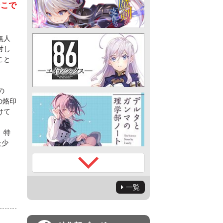
そこで
無人
対し
こと
の
の烙印
けて
、特
た少
一覧