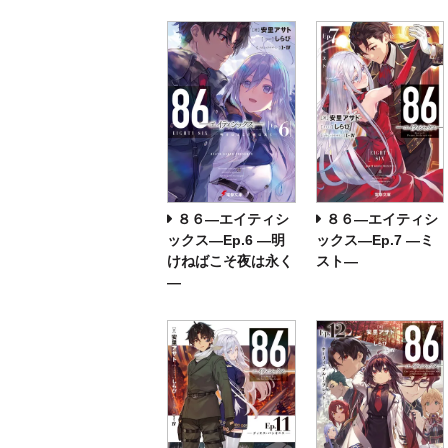
８６―エイティシ
８６―エイティシ
ックス―Ep.6 ―明
ックス―Ep.7 ―ミ
けねばこそ夜は永く
スト―
―