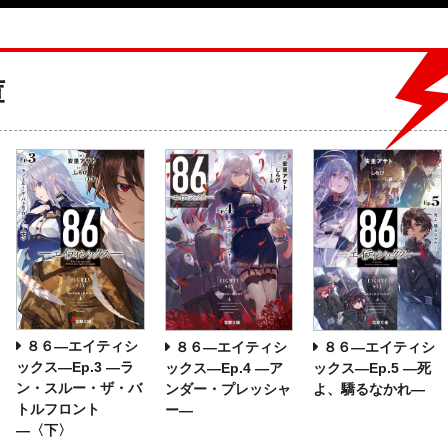
庫
８６―エイティシ
８６―エイティシ
８６―エイティシ
ックス―Ep.3 ―ラ
ックス―Ep.4 ―ア
ックス―Ep.5 ―死
ン・スルー・ザ・バ
ンダー・プレッシャ
よ、驕るなかれ―
トルフロント
ー―
―〈下〉