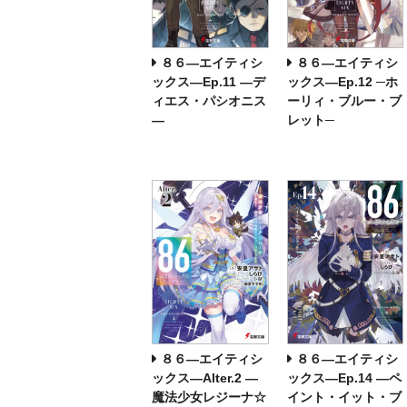
８６―エイティシ
８６―エイティシ
ックス―Ep.11 ―デ
ックス―Ep.12 ─ホ
ィエス・パシオニス
ーリィ・ブルー・ブ
―
レット─
８６―エイティシ
８６―エイティシ
ックス―Alter.2 ―
ックス―Ep.14 ―ペ
魔法少女レジーナ☆
イント・イット・ブ