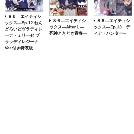
８６―エイティシ
８６―エイティシ
８６―エイティシ
ックス―Ep.12 ねん
ックス―Alter.1 ―
ックス―Ep.13 ─デ
どろいどヴラディレ
死神ときどき青春―
ィア・ハンター─
ーナ・ミリーゼ ブ
ラッディレジーナ
Ver.付き特装版